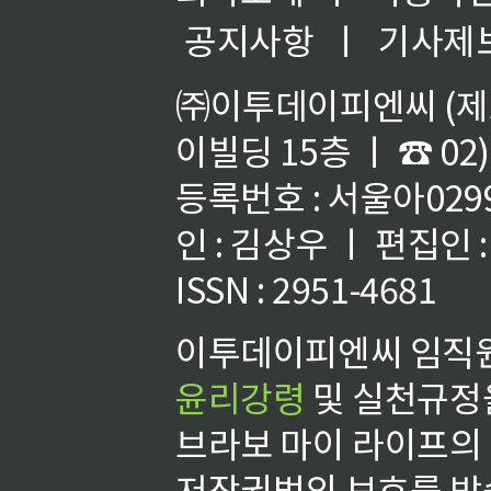
공지사항
ㅣ
기사제
㈜이투데이피엔씨 (제호
이빌딩 15층 ㅣ ☎ 02)
등록번호 : 서울아02992
인 : 김상우 ㅣ 편집인
ISSN : 2951-4681
이투데이피엔씨 임직원
윤리강령
및 실천규정을
브라보 마이 라이프의
저작권법의 보호를 받