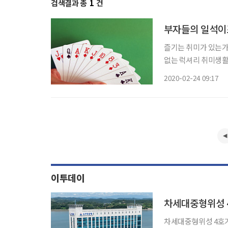
검색결과 총
1
건
부자들의 일석이
즐기는 취미가 있는가.
없는 럭셔리 취미생활을 엿봤다. 브리지 게임에 빠진 슈퍼리치
게임이 화투라면 외국
2020-02-24 09:17
이투데이
차세대중형위성 4
차세대중형위성 4호가 미국 우주군