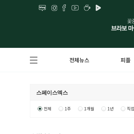
전체뉴스
피플
전체
1주
1개월
1년
직