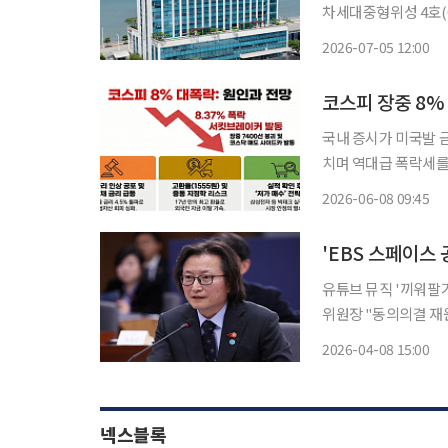
차세대중형위성 4호(C
덴버그 우주군기지에서 발사된다고 5일 
2026-07-05 12:00
군기지에서 약 30일 
코스피 장중 8%
국내 증시가 미국발 금
치며 역대급 폭락세를 기록했다. 8일 한국거래소에 따르면 오
683.13포인트(8.3
2026-06-08 09:45
(7.71%) 하락한 92
'EBS 스페이스 
유튜브 뮤직 '끼워팔
위원장 "동의의결 재원으로 상생
일 EBS 음악 프로그
2026-04-08 15:00
다. 공정위는 지난
넥스블록