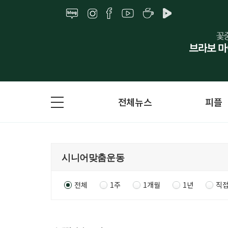
전체뉴스
피플
전체
1주
1개월
1년
직