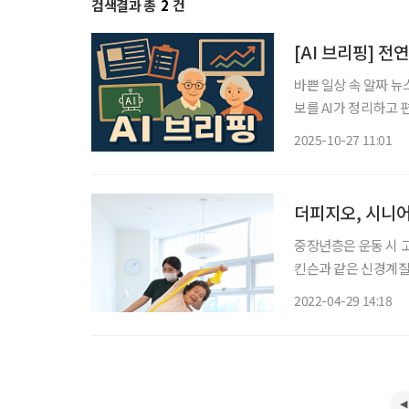
검색결과 총
2
건
[AI 브리핑] 전
바쁜 일상 속 알짜 뉴
보를 AI가 정리하고 편집국 기자가 
요”… 건강 키워드 ‘
2025-10-27 11:01
서 응답자의 절반 이상
더피지오, 시니어
중장년층은 운동 시 
킨슨과 같은 신경계질환 
들은 오십견·디스크·
2022-04-29 14:18
릎·고관절 등의 수술