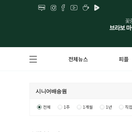
전체뉴스
피플
전체
1주
1개월
1년
직