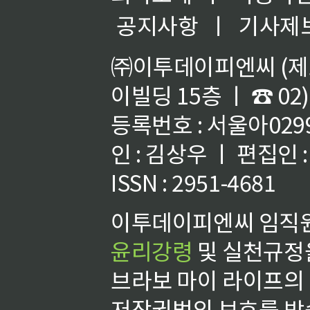
공지사항
ㅣ
기사제
㈜이투데이피엔씨 (제호
이빌딩 15층 ㅣ ☎ 02)
등록번호 : 서울아02992
인 : 김상우 ㅣ 편집인
ISSN : 2951-4681
이투데이피엔씨 임직원
윤리강령
및 실천규정을
브라보 마이 라이프의
저작권법의 보호를 받