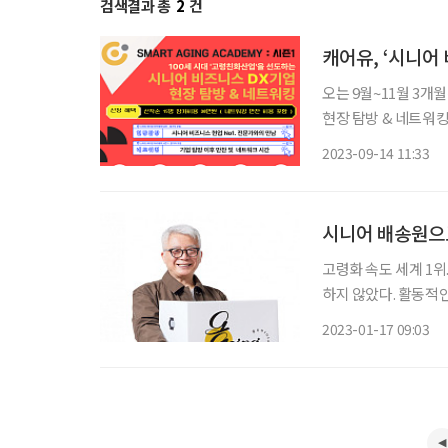
검색결과 총
2
건
캐어유, ‘시니어
오는 9월~11월 3개
현장 탐방 & 네트워킹’이 열린다. 이번 아카데미는 고령
Transformati
2023-09-14 11:33
시니어 배송원으로
고령화 속도 세계 1위
하지 않았다. 활동적
타트업 ‘내이루리’의 탄생 배경이다. ‘내이루리’는 6
2023-01-17 09:03
용해 물류 정기배송을