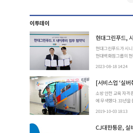
이투데이
현대그린푸드, 
현대그린푸드가 시니어
현대백화점그룹의 현대
간편식 배송을 위한 업무협약을 체
2023-08-18 14:24
에 위치한 스마트 
장과
소방 안전 교육 자격증
에 무색했다. 33년을
했지만 연이어 좌절을 
2019-10-03 18:13
자격증, 기능사 자격
CJ대한통운, 실