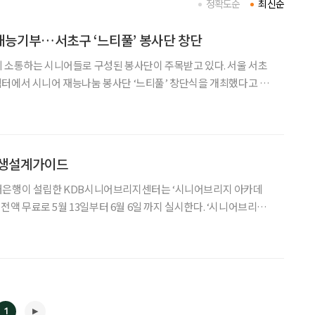
정확도순
최신순
재능기부…서초구 ‘느티풀’ 봉사단 창단
소통하는 시니어들로 구성된 봉사단이 주목받고 있다. 서울 서초
터에서 시니어 재능나눔 봉사단 ‘느티풀’ 창단식을 개최했다고 28
지역사회에 재능을 기부하는 모임이다. 간호사, 건축사, 인문학 교수 등
인생설계가이드
대은행이 설립한 KDB시니어브리지센터는 ‘시니어브리지 아카데
전액 무료로 5월 13일부터 6월 6일 까지 실시한다. ‘시니어브리지
, 협동조합, 사회복지단체 등과 나눌 수
1