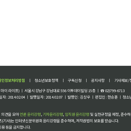
개인정보처리방침
ㅣ
청소년보호정책
ㅣ
구독신청
ㅣ
공지사항
ㅣ
기사제보/
이 라이프) ㅣ 서울시 강남구 강남대로 556 이투데이빌딩 15층 ㅣ ☎ 02)799-6713
 : 2014.02.04 ㅣ 발행일자 : 2014.02.07 ㅣ 발행인 : 김상우 ㅣ 편집인 : 한승훈 ㅣ
 의견을 모아
언론 윤리강령
,
기자윤리강령
,
임직원 윤리강령
및 실천규정을 제정, 준수하
츠(기사)는 인터넷신문위원회 윤리강령을 준수하며, 저작권법의 보호를 받습니다.
 이용 등을 금지합니다.