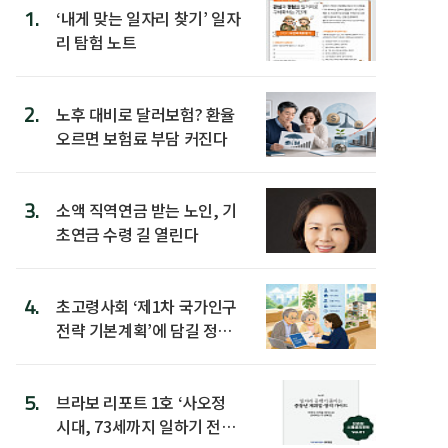
1.
‘내게 맞는 일자리 찾기’ 일자
리 탐험 노트
2.
노후 대비로 달러보험? 환율
오르면 보험료 부담 커진다
3.
소액 직역연금 받는 노인, 기
초연금 수령 길 열린다
4.
초고령사회 ‘제1차 국가인구
전략 기본계획’에 담길 정책
은
5.
브라보 리포트 1호 ‘사오정
시대, 73세까지 일하기 전략’