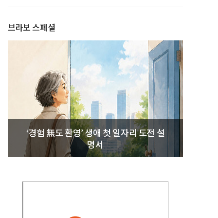
발간
브라보 스페셜
‘경험 無도 환영’ 생애 첫 일자리 도전 설
명서