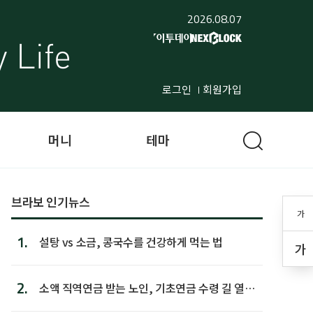
2026.08.07
로그인
회원가입
머니
테마
브라보 인기뉴스
가
1.
설탕 vs 소금, 콩국수를 건강하게 먹는 법
가
2.
소액 직역연금 받는 노인, 기초연금 수령 길 열린
다