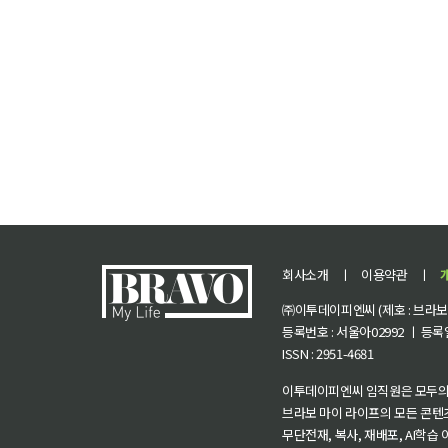
회사소개
ㅣ
이용약관
ㅣ
㈜이투데이피엔씨 (제호 : 브라보 마
등록번호 : 서울아02992 ㅣ 등록일자
ISSN : 2951-4681
이투데이피엔씨 임직원은 모두의
브라보 마이 라이프의 모든 콘텐
무단전재, 복사, 재배포, AI학습