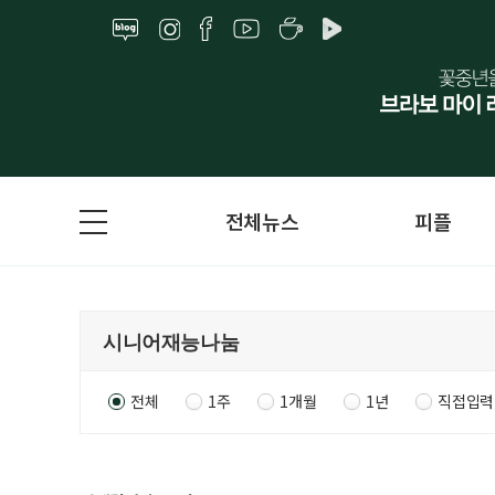
전체뉴스
피플
전체
1주
1개월
1년
직접입력