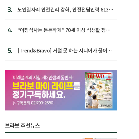
3.
노인일자리 안전관리 강화, 안전전담인력 613명
첫 배치
4.
“아침식사는 든든하게” 70세 이상 식생활 점수
가장 높아
5.
[Trend&Bravo] 거절 못 하는 시니어가 끊어야
할 행동 5
브라보 추천뉴스