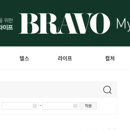
헬스
라이프
컬처
~
적용