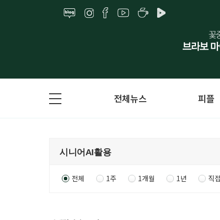
전체뉴스
피플
전체
1주
1개월
1년
직