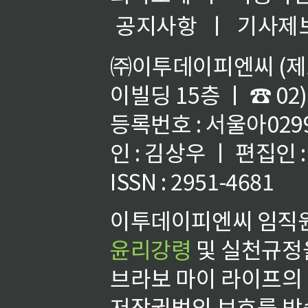
공지사항
ㅣ
기사제
㈜이투데이피엔씨 (제호
이빌딩 15층 ㅣ ☎ 02)
등록번호 : 서울아02992
인 : 김상우 ㅣ 편집인
ISSN : 2951-4681
이투데이피엔씨 임직원
윤리강령
및 실천규정을
브라보 마이 라이프의
저작권법의 보호를 받