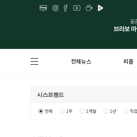
전체뉴스
피플
전체
1주
1개월
1년
직