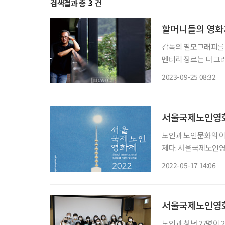
검색결과 총
3
건
할머니들의 영화
감독의 필모그래피를 
멘터리 장르는 더 그
독에게도 뚜렷한 변곡
2023-09-25 08:32
만발한 포스터가 등장한
서울국제노인영화제
노인과 노인문화의 이
제다. 서울국제노인영
과 인생을 아우르는 신
2022-05-17 14:06
일까지 5일간 종로3가
서울국제노인영화
노인과 청년 27명이 