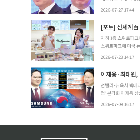
탈리아 시칠리아에서도 글로벌
2026-07-27 17:44
이 회장과 최 회장은 
[포토] 신세계百
지하 1층 스위트파크에 입점...인
스위트파크에 미국 뉴욕
화점 업계 최초로 유치했다고 23일 밝혔다. 밴
2026-07-23 14:17
작, 뉴욕 대표 브랜
이재용·최태원, 
선밸리·뉴욕서 빅테크 
업' 본격화 이재용 삼성전자 회장과 최태원 SK그룹 회장이 나란히 미국을 찾아 글로벌 빅테
크 최고경영자(CEO)
2026-07-09 16:17
교'에, SK는 AI 