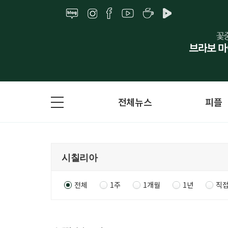
전체뉴스
피플
전체
1주
1개월
1년
직