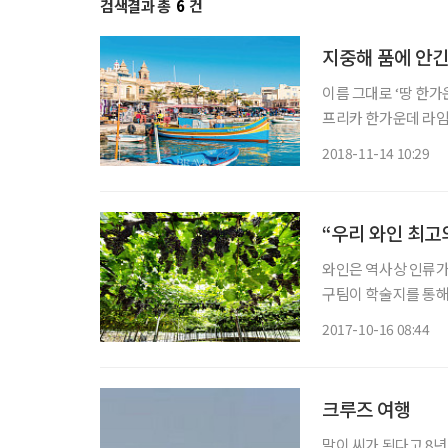
검색결과 총
6
건
지중해 품에 안긴
이름 그대로 ‘땅 한
프리카 한가운데 라임
(Malta)’다. 코
2018-11-14 10:29
스톤의 세계가 펼쳐진
“우리 와인 최고
와인은 역사상 인류가
구팀이 학술지를 통해
보다 3000년이나 앞
2017-10-16 08:44
사료에는 중국 원나라
크루즈 여행
말이 씨가 된다고 8