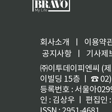
회사소개
ㅣ
이용약
공지사항
ㅣ
기사제
㈜이투데이피엔씨 (제호
이빌딩 15층 ㅣ ☎ 02)
등록번호 : 서울아02992
인 : 김상우 ㅣ 편집인
ISSN : 2951-4681