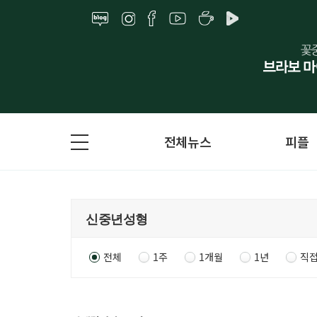
전체뉴스
피플
전체
1주
1개월
1년
직