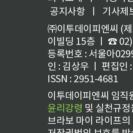
공지사항
ㅣ
기사제
㈜이투데이피엔씨 (제호
이빌딩 15층 ㅣ ☎ 02)
등록번호 : 서울아02992
인 : 김상우 ㅣ 편집인
ISSN : 2951-4681
이투데이피엔씨 임직원
윤리강령
및 실천규정을
브라보 마이 라이프의
저작권법의 보호를 받