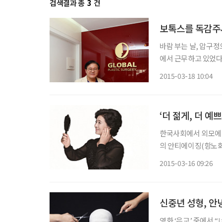
검색결과 총
3
건
보톡스를 독감주
바람 부는 날, 압구
에서 근무하고 있었다
한국의 실리콘 밸리로
2015-03-18 10:04
‘더 젊게, 더 
한국사회에서 외모에 
의 안티에이징(항노화
동 기간이 늘어나면서
2015-03-16 09:26
수는 없지만 늘어진 
진
신중년 성형, 안
영화 ‘은교’ 중에서 