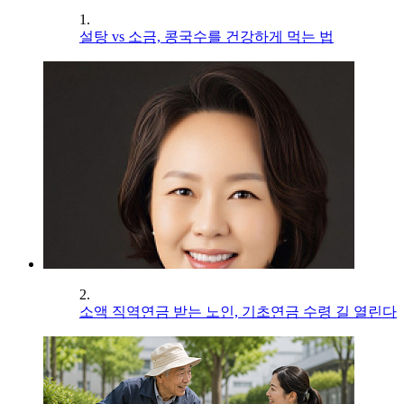
1.
설탕 vs 소금, 콩국수를 건강하게 먹는 법
2.
소액 직역연금 받는 노인, 기초연금 수령 길 열린다