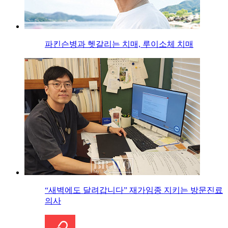
파킨슨병과 헷갈리는 치매, 루이소체 치매
“새벽에도 달려갑니다” 재가임종 지키는 방문진료
의사