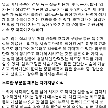
얼굴 미세 주름의 경우 녹는 실을 이용해 이마, 눈가, 팔자, 입
가 등에 삽입하여 매끈한 얼굴을 기대할 수 있다. 실이 체내에
들어가 녹으면서 콜라겐, 엘라스틴을 형성 하면서 탄력이 생기
게 되고 주름이 펴지는 효과를 볼 수 있다. 또한 체내에 삽입하
면 일정 기간이 지난 뒤 녹아 없어지기 때문에 훨씬 간편하게
시술 후 회복이 가능하다.
녹지 않는 실의 경우 머리 안쪽에 조그만 구멍을 통해 특수한
실을 이용하는 리프팅 시술로 탄력이 떨어진 처진 피부를 효과
적으로 당겨주어 매끄러운 얼굴라인을 기대할 수 있다. 피부를
탄력 있게 당겨주고 극대화 시켜주는 것은 물론 여러 가지 녹
는 실과 함께 얼굴에 병행하면 탄력있는 리프팅 효과를 기대
할 수 있다. 실 리프팅은 시술 시간이 짧은 간단한 시술이 가능
하고 회복기간이 짧다는 장점 때문에 젊은 층부터 중 ·장년층
까지 선호도가 갈수록 높아지는 추세다.
부족한 부분을 채우는 자가지방 이식
노화가 시작되면 얼굴 살이 처지기도 하지만 얼굴 살이 급격히
감소하면서 처지는 경우가 대부분이다. 처진 피부는 리프팅을
통해 개선할 수 있지만 얼굴 살이 부족해 윤곽이 도드라져 보
이고 특히 볼 부위 같은 경우 핼쑥해 보일 수 있다. 이런 경우에