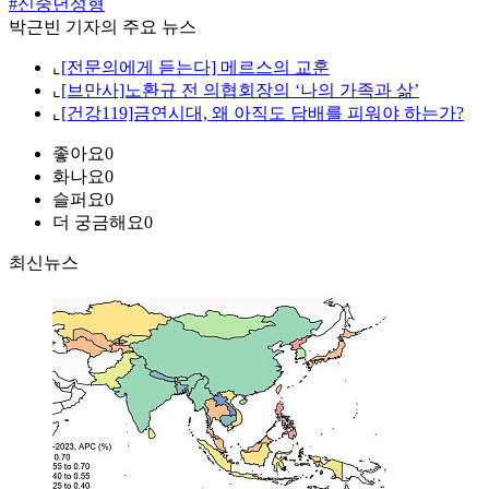
#신중년성형
박근빈 기자의 주요 뉴스
⌞
[전문의에게 듣는다] 메르스의 교훈
⌞
[브만사]노환규 전 의협회장의 ‘나의 가족과 삶’
⌞
[건강119]금연시대, 왜 아직도 담배를 피워야 하는가?
좋아요
0
화나요
0
슬퍼요
0
더 궁금해요
0
최신뉴스