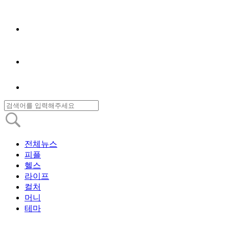
전체뉴스
피플
헬스
라이프
컬처
머니
테마