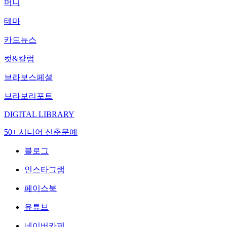
머니
테마
카드뉴스
컷&칼럼
브라보스페셜
브라보리포트
DIGITAL LIBRARY
50+ 시니어 신춘문예
블로그
인스타그램
페이스북
유튜브
네이버카페