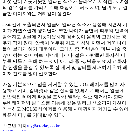
버섯 같이 거뭇거뭇한 멜라닌 색소가 올라오기 시작한다. 여성
의 경우 잡티를 가리기 위해 화장이 두터워 지며, 남녀 모두 깔
끔한 이미지와는 거리감이 생긴다.
자외선에 노출되면서 얼굴에 멜라닌 색소가 왕성해 지면서 기
미가 자연스럽게 생겨난다. 또한 나이가 들면서 피부의 탄력이
떨어지고 얼굴에 거뭇거뭇하게 검버섯이 올라와 고민하는 경
우가 적지 않다. 안색이 어두워 지고 칙칙해 지면서 더욱 나이
들어 보이게 하기 때문이다. 그래서 중·장년층이 피부 시술 중
많이 하는 것이 바로 미백레이저다. 젊은 사람들만 화사한 피
부를 만들기 위해 하는 것이 아니라 중 ·장년층도 멋지고 화사
한 인생을 즐길 수 있도록 점 제거 및 잡티를 제거하기 위해 레
이저 진료를 많이 선호한다.
가장 기본적으로 점을 제거할 수 있는 CO2 레이저를 많이 사
용하고 기미, 검버섯과 같은 잡티를 없애기 위해서는 얼굴에
전반적인 레이저 파장을 조사해 멜라닌 색소 제거해야 한다.
루비레이저와 알렉스를 이용해 깊은 멜라닌 색소까지 개선이
가능하고 MCL30 레이저를 이용해 사마귀까지 제거할 수 있어
깨끗한 피부를 기대할 수 있다.
박근빈 기자
ray@etoday.co.kr