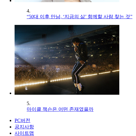
4.
“50대 이후 만남, ‘지금의 삶’ 함께할 사람 찾는 것”
5.
마이클 잭슨은 어떤 존재였을까
PC버전
공지사항
사이트맵