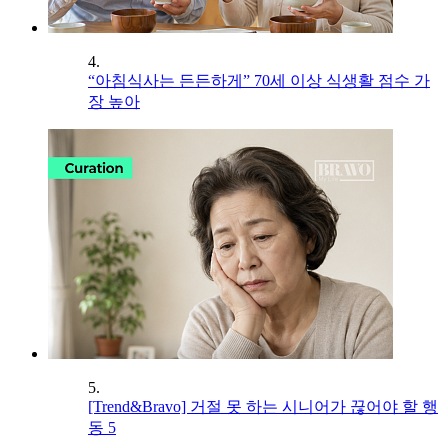
4.
“아침식사는 든든하게” 70세 이상 식생활 점수 가
장 높아
5.
[Trend&Bravo] 거절 못 하는 시니어가 끊어야 할 행
동 5