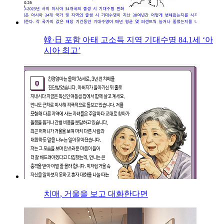
韓·日 포함 아태 고소득 지역 기대수명 84.1세 ‘아
시아 최고’
치매, 거울을 보고 대화한다면