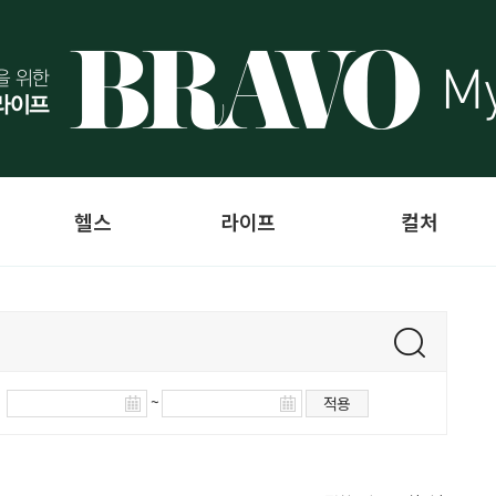
헬스
라이프
컬처
~
적용