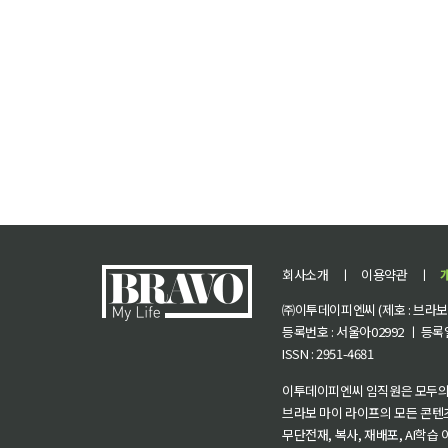
회사소개
ㅣ
이용약관
ㅣ
㈜이투데이피엔씨 (제호 : 브라보 마
등록번호 : 서울아02992 ㅣ 등록일자
ISSN : 2951-4681
이투데이피엔씨 임직원은 모두의
브라보 마이 라이프의 모든 콘텐
무단전재, 복사, 재배포, AI학습