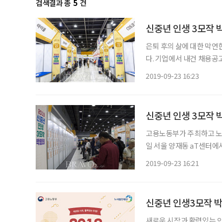
검색결과 총
5
건
신중년 인생 3모작 박
은퇴 후의 삶에 대한 막연한
다. 기업에서 내건 채용공
들의 줄이 길게 늘어섰다. 각
2019-09-23 16:23
면접을 마치고 나온 이모(
신중년 인생 3모작 
고용노동부가 주최하고 노사
일 서울 양재동 aT센터에서 열렸다. 이번 박람회에는 건설업, 제조업
체가 참여했다. 그중 65
2019-09-23 16:21
냈다. 특히 노사발전재단은
신중년 인생3모작 
새로운 시작과 활력있는 인