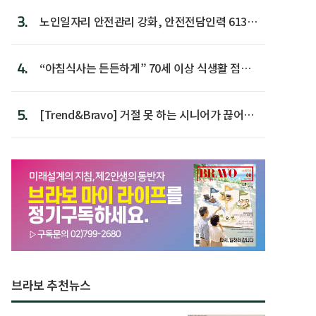
3.
노인일자리 안전관리 강화, 안전전담인력 613명
첫 배치
4.
“아침식사는 든든하게” 70세 이상 식생활 점수
가장 높아
5.
[Trend&Bravo] 거절 못 하는 시니어가 끊어야
할 행동 5
브라보 추천뉴스