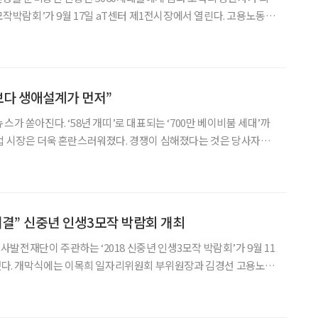
3모작박람회’가 9월 17일 aT센터 제1전시장에서 열린다. 고용노동부
주관하는 ‘2019 신중년 인생3모작박람회’는 (재)취업, 전직 지
헌활동 등 신중년 인생3모작 관련 컨설팅과 잡매칭을 통
보다 생애설계가 먼저”
스가 쏟아진다. ‘58년 개띠’로 대표되는 ‘700만 베이비붐 세대’까
업 시장은 더욱 혼란스러워졌다. 경쟁이 심해졌다는 것은 당사자들
활을 해야 하는 시니어 입장에
복하기 어렵기에, 제2직업에 대한 선택과 도전이
해결” 신중년 인생3모작 박람회 개최
발전재단이 주관하는 ‘2018 신중년 인생3모작 박람회’가 9월 11
최됐다. 개막식에는 이목희 일자리위원회 부위원장과 김경선 고용노동
이정식 노사발전재단 사무총장 등 내외빈이 참석한 가운데 진행됐
 사무총장은 “지금의 신중년은 과거보다 교육수준도 높고, 건강