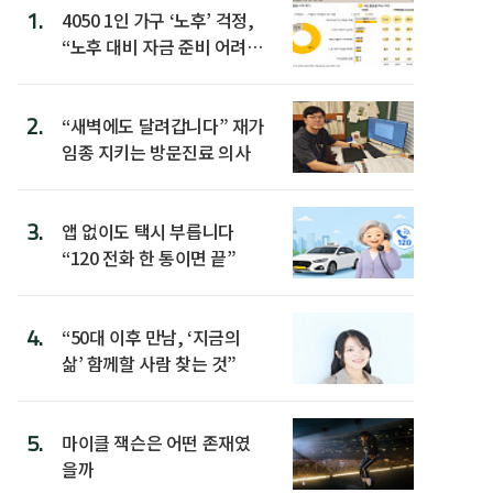
1.
4050 1인 가구 ‘노후’ 걱정,
“노후 대비 자금 준비 어려
워”
2.
“새벽에도 달려갑니다” 재가
임종 지키는 방문진료 의사
3.
앱 없이도 택시 부릅니다
“120 전화 한 통이면 끝”
4.
“50대 이후 만남, ‘지금의
삶’ 함께할 사람 찾는 것”
5.
마이클 잭슨은 어떤 존재였
을까