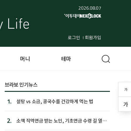
2026.08.07
로그인
회원가입
머니
테마
브라보 인기뉴스
가
1.
설탕 vs 소금, 콩국수를 건강하게 먹는 법
가
2.
소액 직역연금 받는 노인, 기초연금 수령 길 열린
다