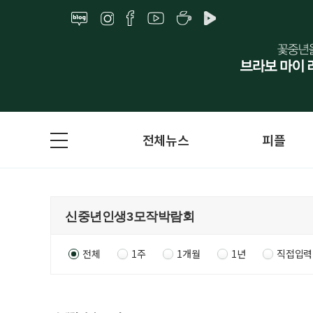
전체뉴스
피플
전체
1주
1개월
1년
직접입력