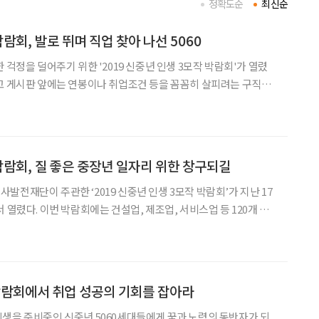
정확도순
최신순
람회, 발로 뛰며 직업 찾아 나선 5060
 걱정을 덜어주기 위한 '2019 신중년 인생 3모작 박람회'가 열렸
고 게시판 앞에는 연봉이나 취업조건 등을 꼼꼼히 살피려는 구직자
 기업체 부스에서는 상담과 현장 면접 등이 이뤄졌다. 한 부스에서
56) 씨는 “이력서를 제출하고 낮아진 연봉도 수
박람회, 질 좋은 중장년 일자리 위한 창구되길
발전재단이 주관한 ‘2019 신중년 인생 3모작 박람회’가 지난 17
, 서비스업 등 120개 업
개 기업은 현장채용을 위해 면접을 진행했고, 55개 기업은 구인공고를
 신중년 인생설계를 위해 18명의 전문상담사
박람회에서 취업 성공의 기회를 잡아라
생을 준비중인 신중년 5060세대들에게 꿈과 노력의 동반자가 되