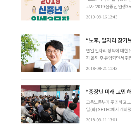
고자 ‘2019 신중년 인생
가 주최하고 노사발전재단이 
2019-09-16 12:43
원, 창업, 귀농, 사회공
“노후, 일자리 찾기
연일 일자리 정책에 대한 뉴
지 은퇴 후 유입되면서 취
에겐 더욱 일자리가 필요해졌다는 뜻. 정년 후 20~30년 사회생
2018-09-21 11:43
선 단 한 번의 실패도 극
“중장년 미래 고민 
고용노동부가 주최하고 노사
일(화) SETEC에서 개
부 고령사회인력정책관, 
2018-09-11 13:01
다. 환영사에서 이정식