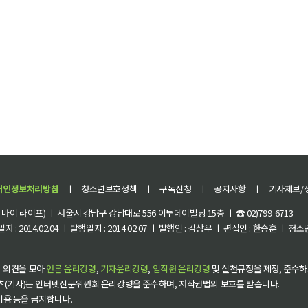
개인정보처리방침
ㅣ
청소년보호정책
ㅣ
구독신청
ㅣ
공지사항
ㅣ
기사제보/
이 라이프) ㅣ 서울시 강남구 강남대로 556 이투데이빌딩 15층 ㅣ ☎ 02)799-6713
 : 2014.02.04 ㅣ 발행일자 : 2014.02.07 ㅣ 발행인 : 김상우 ㅣ 편집인 : 한승훈 ㅣ
 의견을 모아
언론 윤리강령
,
기자윤리강령
,
임직원 윤리강령
및 실천규정을 제정, 준수하
츠(기사)는 인터넷신문위원회 윤리강령을 준수하며, 저작권법의 보호를 받습니다.
 이용 등을 금지합니다.