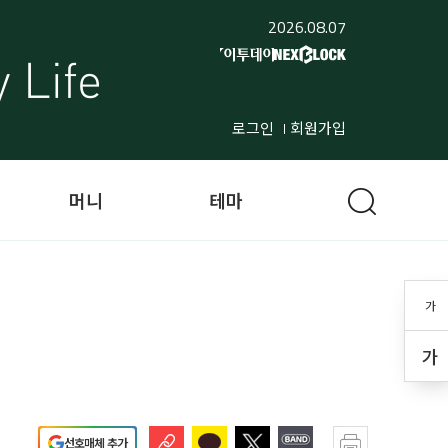
2026.08.07
로그인
회원가입
머니
테마
가
가
선호매체 추가