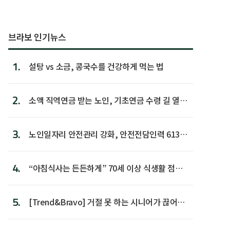
브라보 인기뉴스
1.
설탕 vs 소금, 콩국수를 건강하게 먹는 법
2.
소액 직역연금 받는 노인, 기초연금 수령 길 열린
다
3.
노인일자리 안전관리 강화, 안전전담인력 613명
첫 배치
4.
“아침식사는 든든하게” 70세 이상 식생활 점수
가장 높아
5.
[Trend&Bravo] 거절 못 하는 시니어가 끊어야
할 행동 5