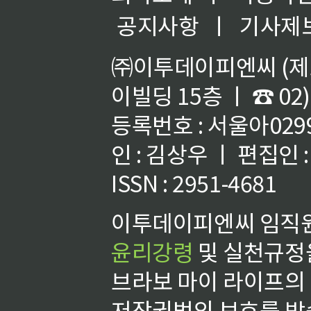
공지사항
ㅣ
기사제
㈜이투데이피엔씨 (제호
이빌딩 15층 ㅣ ☎ 02)
등록번호 : 서울아02992
인 : 김상우 ㅣ 편집인
ISSN : 2951-4681
이투데이피엔씨 임직원
윤리강령
및 실천규정을
브라보 마이 라이프의
저작권법의 보호를 받