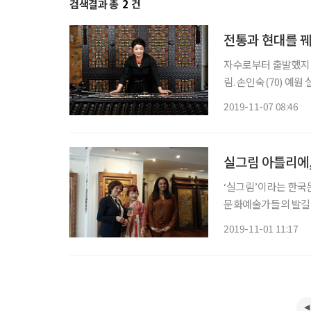
검색결과 총
2
건
전통과 현대를 
자수로부터 출발했지만
림. 손인숙(70) 예
대가로서 우리나라의 
2019-11-07 08:46
술 선진국 유럽에서 
실그림 아틀리에
‘실그림’이라는 한국
문화예술가들의 발길이
파트 1층 현관을 열
2019-11-01 11:17