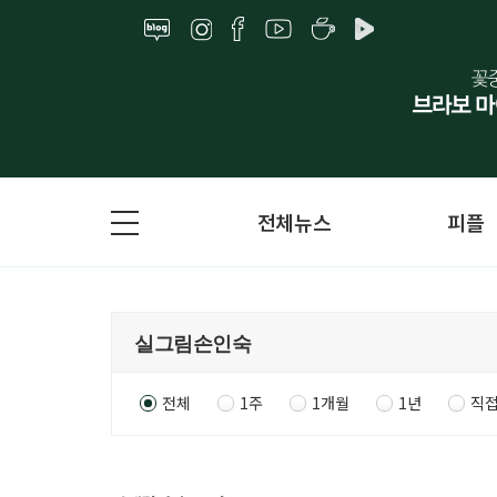
전체뉴스
피플
전체
1주
1개월
1년
직