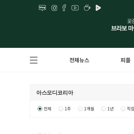
전체뉴스
피플
전체
1주
1개월
1년
직