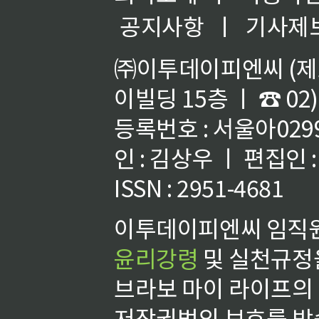
공지사항
ㅣ
기사제
㈜이투데이피엔씨 (제호
이빌딩 15층 ㅣ ☎ 02)
등록번호 : 서울아02992
인 : 김상우 ㅣ 편집인
ISSN : 2951-4681
이투데이피엔씨 임직원
윤리강령
및 실천규정을
브라보 마이 라이프의
저작권법의 보호를 받