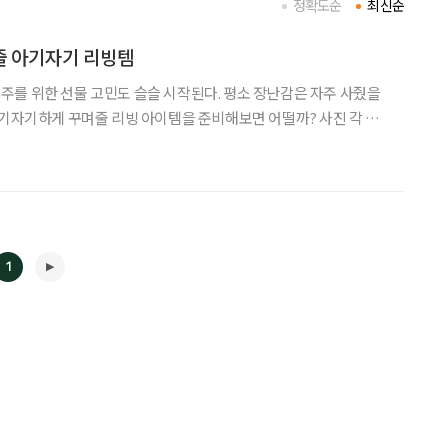
정확도순
최신순
줄 아기자기 리빙템
를 위한 선물 고민도 슬슬 시작된다. 평소 장난감은 자주 사줬을
자기하게 꾸며줄 리빙 아이템을 준비해보면 어떨까? 사진 각 사
 연출 가능하다. 모서리 포밍 범퍼 마감과 곡선
1
◀
▶