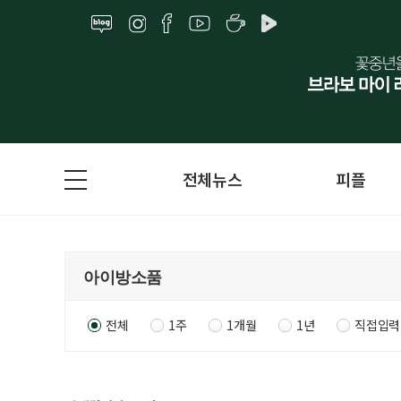
전체뉴스
피플
전체
1주
1개월
1년
직접입력