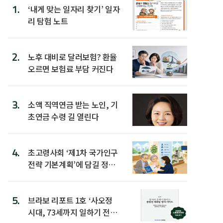
1.
‘내게 맞는 일자리 찾기’ 일자
리 탐험 노트
2.
노후 대비로 달러보험? 환율
오르면 보험료 부담 커진다
3.
소액 직역연금 받는 노인, 기
초연금 수령 길 열린다
4.
초고령사회 ‘제1차 국가인구
전략 기본계획’에 담길 정책
은
5.
브라보 리포트 1호 ‘사오정
시대, 73세까지 일하기 전략’