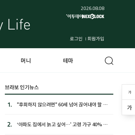
2026.08.08
로그인
회원가입
머니
테마
브라보 인기뉴스
가
1.
"후회하지 않으려면" 60세 넘어 끊어내야 할 사
가
람 1위
2.
‘아파도 집에서 늙고 싶어…’ 고령 가구 40% 노
후 주택이라 어...