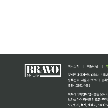
회사소개
ㅣ
이용약관
ㅣ
㈜이투데이피엔씨 (제호 : 브라보 마
등록번호 : 서울아02992 ㅣ 등록일자
ISSN : 2951-4681
이투데이피엔씨 임직원은 모두의
브라보 마이 라이프의 모든 콘텐
무단전재, 복사, 재배포, AI학습