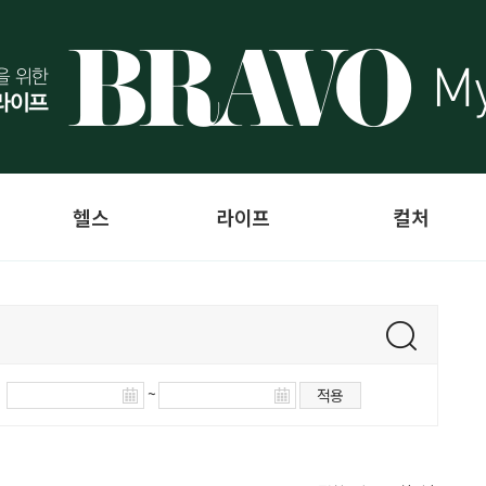
헬스
라이프
컬처
~
적용