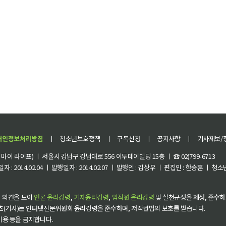
개인정보처리방침
ㅣ
청소년보호정책
ㅣ
구독신청
ㅣ
공지사항
ㅣ
기사제보/
이 라이프) ㅣ 서울시 강남구 강남대로 556 이투데이빌딩 15층 ㅣ ☎ 02)799-6713
 : 2014.02.04 ㅣ 발행일자 : 2014.02.07 ㅣ 발행인 : 김상우 ㅣ 편집인 : 한승훈 ㅣ
 의견을 모아
언론 윤리강령
,
기자윤리강령
,
임직원 윤리강령
및 실천규정을 제정, 준수하
츠(기사)는 인터넷신문위원회 윤리강령을 준수하며, 저작권법의 보호를 받습니다.
 이용 등을 금지합니다.