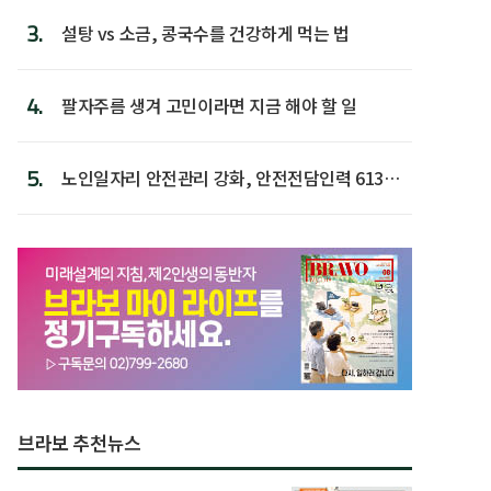
3.
설탕 vs 소금, 콩국수를 건강하게 먹는 법
4.
팔자주름 생겨 고민이라면 지금 해야 할 일
5.
노인일자리 안전관리 강화, 안전전담인력 613명
첫 배치
브라보 추천뉴스