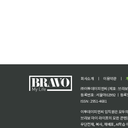
회사소개
ㅣ
이용약관
ㅣ
㈜이투데이피엔씨 (제호 : 브라보 마
등록번호 : 서울아02992 ㅣ 등록일자
ISSN : 2951-4681
이투데이피엔씨 임직원은 모두의
브라보 마이 라이프의 모든 콘텐
무단전재, 복사, 재배포, AI학습