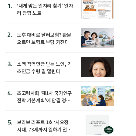
1.
‘내게 맞는 일자리 찾기’ 일자
리 탐험 노트
2.
노후 대비로 달러보험? 환율
오르면 보험료 부담 커진다
3.
소액 직역연금 받는 노인, 기
초연금 수령 길 열린다
4.
초고령사회 ‘제1차 국가인구
전략 기본계획’에 담길 정책
은
5.
브라보 리포트 1호 ‘사오정
시대, 73세까지 일하기 전략’