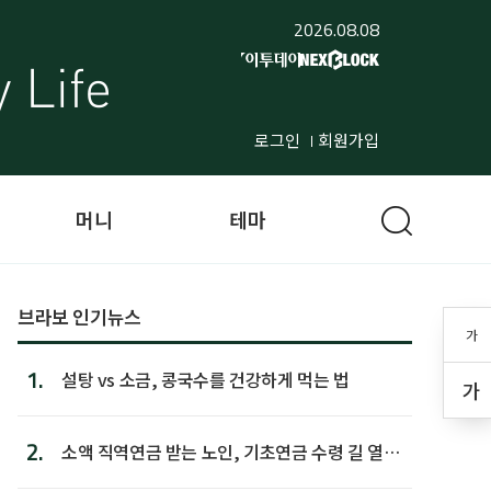
2026.08.08
로그인
회원가입
머니
테마
브라보 인기뉴스
가
1.
설탕 vs 소금, 콩국수를 건강하게 먹는 법
가
2.
소액 직역연금 받는 노인, 기초연금 수령 길 열린
다