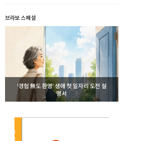
발간
브라보 스페셜
‘경험 無도 환영’ 생애 첫 일자리 도전 설
명서