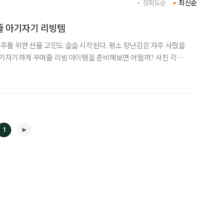
정확도순
최신순
줄 아기자기 리빙템
를 위한 선물 고민도 슬슬 시작된다. 평소 장난감은 자주 사줬을
자기하게 꾸며줄 리빙 아이템을 준비해보면 어떨까? 사진 각 사
 연출 가능하다. 모서리 포밍 범퍼 마감과 곡선
1
◀
▶