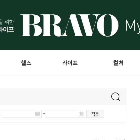
헬스
라이프
컬처
~
적용