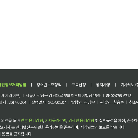
개인정보처리방침
ㅣ
청소년보호정책
ㅣ
구독신청
ㅣ
공지사항
ㅣ
기사제보/
이 라이프) ㅣ 서울시 강남구 강남대로 556 이투데이빌딩 15층 ㅣ ☎ 02)799-6713
 : 2014.02.04 ㅣ 발행일자 : 2014.02.07 ㅣ 발행인 : 김상우 ㅣ 편집인 : 한승훈 ㅣ
 의견을 모아
언론 윤리강령
,
기자윤리강령
,
임직원 윤리강령
및 실천규정을 제정, 준수하
츠(기사)는 인터넷신문위원회 윤리강령을 준수하며, 저작권법의 보호를 받습니다.
 이용 등을 금지합니다.