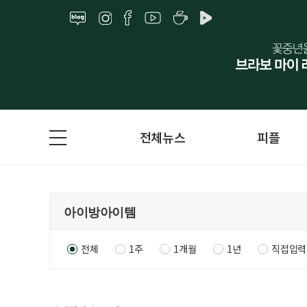
전체뉴스
피플
전체
1주
1개월
1년
직접입력