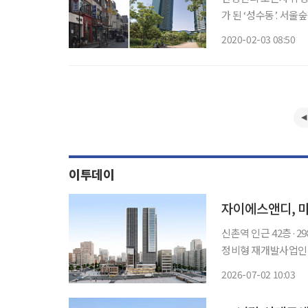
가 된 ‘성수동’. 
의 성장 가능성은 여전히 높을까. 서울 성동구 성수동은 작
2020-02-03 08:50
들이 들어선 준공업지
이투데이
자이에스앤디, 마
신촌역 인근 42층·298가구 주거복합 조성 
정비형 재개발사업인 '
일 밝혔다. 마포 3-3지구 재개발사업은 지하철 2호선 신촌역 인근에 지하 7층~지상 42층, 2개
2026-07-02 10:03
동 규모의 주거복합단