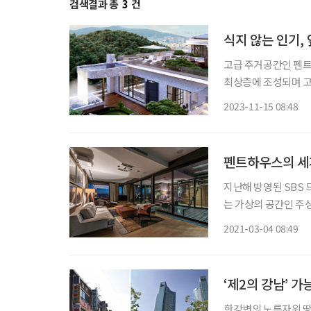
검색결과 총
3
건
식지 않는 인기,
고급 주거공간인 펜
최상층에 조성되며 고
이 최고가 거래에 이름을 올리기도 한다. 국토교
2023-11-15 08:48
서울에서 거래된 최고
펜트하우스의 세
지난해 방영된 SBS 
는 가상의 공간인 주
고 있다. 그렇다면 
2021-03-04 08:49
‘제2의 강남’ 
한강변의 노른자위 땅 