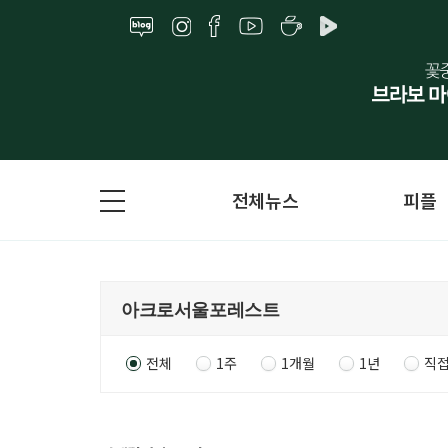
전체뉴스
피플
전체
1주
1개월
1년
직