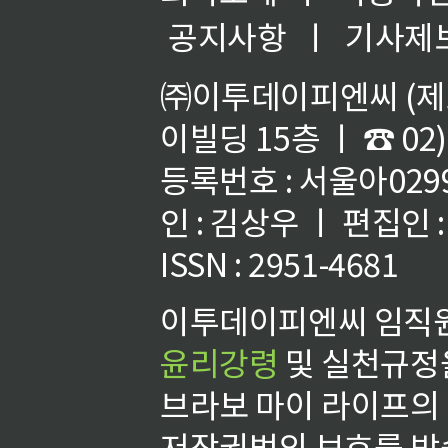
공지사항
ㅣ
기사제
㈜이투데이피엔씨 (제호
이빌딩 15층 ㅣ ☎ 02)
등록번호 : 서울아02992
인 : 김상우 ㅣ 편집인
ISSN : 2951-4681
이투데이피엔씨 임직원
윤리강령
및 실천규정을
브라보 마이 라이프의
저작권법의 보호를 받