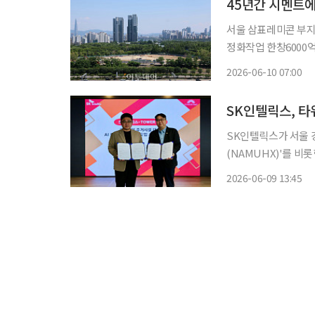
서울 삼표레미콘 부지
정화작업 한창6000
합심의 일정 조율 중 수인분당선 서울숲역 4번 출구를 통해 나와 서울숲을 가로질러 한강 변
2026-06-10 07:00
쪽으로 20분가량 걸
SK인텔릭스, 타
SK인텔릭스가 서울 강남•서초 
(NAMUHX)'를 비롯한 주요 환경가
릭스 본사에서 프리미
2026-06-09 13:45