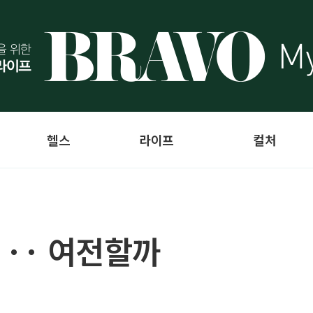
헬스
라이프
컬처
··· 여전할까