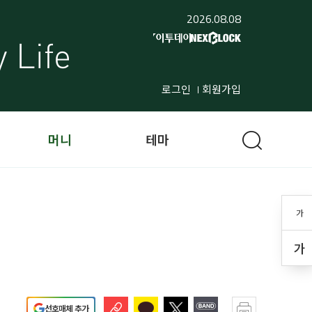
2026.08.08
로그인
회원가입
머니
테마
가
가
선호매체 추가