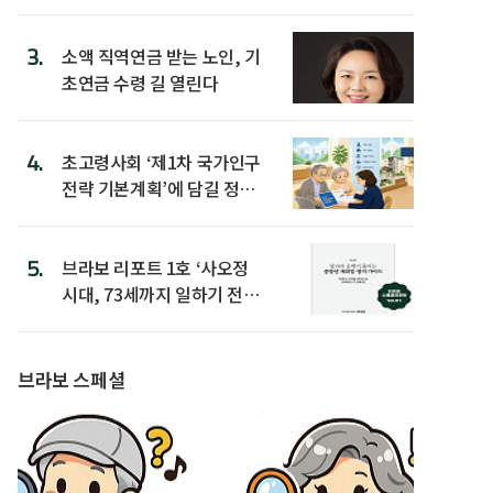
3.
소액 직역연금 받는 노인, 기
초연금 수령 길 열린다
4.
초고령사회 ‘제1차 국가인구
전략 기본계획’에 담길 정책
은
5.
브라보 리포트 1호 ‘사오정
시대, 73세까지 일하기 전략’
발간
브라보 스페셜