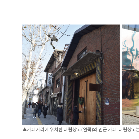
▲카페거리에 위치한 대림창고(왼쪽)와 인근 카페. 대림창고는