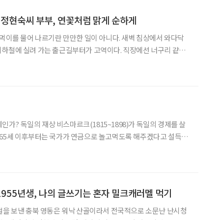
정현숙씨 부부, 연꽃처럼 맑게 순하게
 먹이를 물어 나르기란 만만한 일이 아니다. 새벽 침상에서 와다닥
지하철에 실려 가는 출근길부터가 고역이다. 직장에선 너구리 같은
배들 사이에 끼어 종일토록 끙끙댄다. 퇴근길에 주점을 들러 소주
피로를 씻어보지만, 쓰린 속을 움켜쥐고 깨어난 이튿날 새벽이면,
인가? 독일의 재상 비스마르크(1815~1898)가 독일의 경제를 살
 65세 이후부터는 국가가 연금으로 놀고먹도록 해주겠다고 설득한
을 써서 1871년 독일 통일을 완성한
 1955년생, 나의 글쓰기는 혼자 밀크캐러멜 먹기