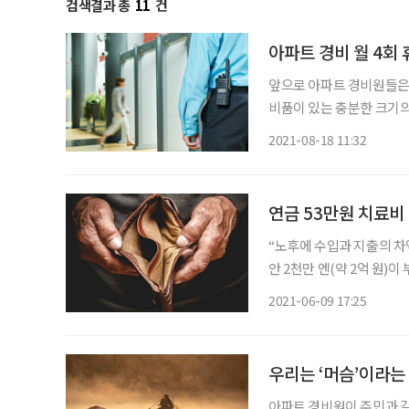
검색결과 총
11
건
아파트 경비 월 4회
앞으로 아파트 경비원들은 
비품이 있는 충분한 크기의 
로기준법의 근로시간 규정을 받
2021-08-18 11:32
는 18일 이와 같은 내용
연금 53만원 치료비 
“노후에 수입과 지출의 차액이
안 2천만 엔(약 2억 원)이 부족할 수
이 발표한 보고서가 일본의
2021-06-09 17:25
수 없고, 치료도 받지 못하
우리는 ‘머슴’이라는
아파트 경비원이 주민과 갈