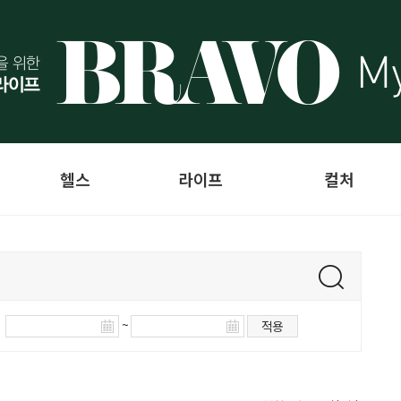
헬스
라이프
컬처
~
적용