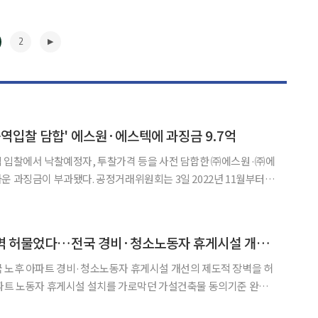
2
용역입찰 담합' 에스원·에스텍에 과징금 9.7억
역 입찰에서 낙찰예정자, 투찰가격 등을 사전 담합한 ㈜에스원·㈜에
 공정거래위원회는 3일 2022년 11월부터
개 지역 내 23개 민간아파트 단지에서 실시한 23건의 통합경비용역 입
와 투찰가격을 합의한 해당 2개 사업자에 대해 시정명령
▶
김포시, '전원동의' 벽 허물었다…전국 경비·청소노동자 휴게시설 개선 '물꼬'
 노후 아파트 경비·청소노동자 휴게시설 개선의 제도적 장벽을 허
시행규칙 개정을 이끌어냈다고 27일 밝혔다. 현재 1월 5일부