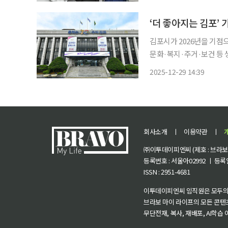
터 입법예고가 진행 중이며
‘더 좋아지는 김포’
김포시가 2026년을 기점
문화·복지·주거·보건 등 생활
‘2026년 달라지는 행정
2025-12-29 14:39
한다고 29일 밝혔다. 모
회사소개
ㅣ
이용약관
ㅣ
㈜이투데이피엔씨 (제호 : 브라보 마
등록번호 : 서울아02992 ㅣ 등록일자
ISSN : 2951-4681
이투데이피엔씨 임직원은 모두의
브라보 마이 라이프의 모든 콘텐
무단전재, 복사, 재배포, AI학습