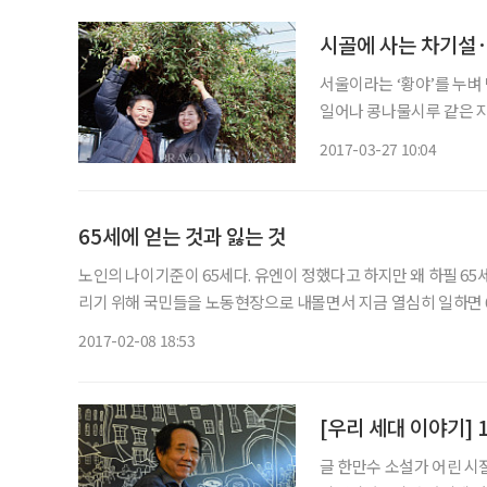
시골에 사는 차기설·
서울이라는 ‘황야’를 누벼
일어나 콩나물시루 같은 
상사와 노새처럼 영악한 후
2017-03-27 10:04
병 두어 개를 쓰러뜨리며 
65세에 얻는 것과 잃는 것
노인의 나이기준이 65세다. 유엔이 정했다고 하지만 왜 하필 65세
리기 위해 국민들을 노동현장으로 내몰면서 지금 열심히 일하면
나이가 노년의 기준이 되었다. 비스마르크는 강력한 부국강병정책
2017-02-08 18:53
[우리 세대 이야기]
글 한만수 소설가 어린 시절을 보낸 충북 영동은 워낙 산골이라서 전국적으로 소문난 난시청