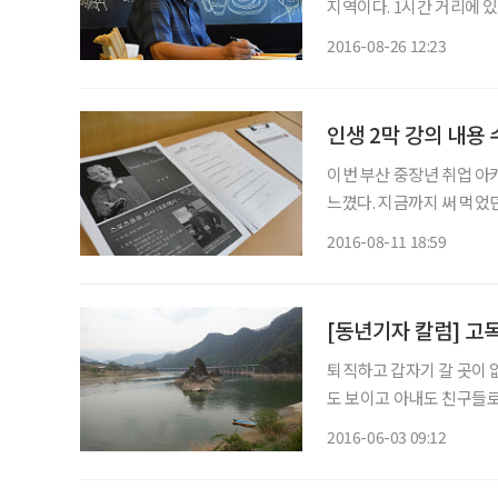
지역이다. 1시간 거리에 
FM 주파수 하나만 간신히 잡힌다. 그 시절 라든지 라는 심야 방송이 유
2016-08-26 12:23
인생 2막 강의 내용
이번 부산 중장년 취업 아
느꼈다. 지금까지 써 먹었
루칼라 수강자들에게는 안 
2016-08-11 18:59
연금도 나오고 저축액도 꽤
[동년기자 칼럼] 고독
퇴직하고 갑자기 갈 곳이 
도 보이고 아내도 친구들로부
경비도 나를 곁눈질로 쳐다보
2016-06-03 09:12
께 놀러 다닐 만만한 친구