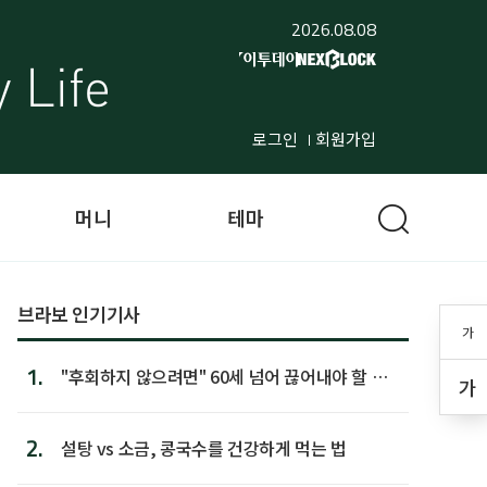
2026.08.08
로그인
회원가입
머니
테마
브라보 인기기사
가
1.
"후회하지 않으려면" 60세 넘어 끊어내야 할 사
가
람 1위
2.
설탕 vs 소금, 콩국수를 건강하게 먹는 법