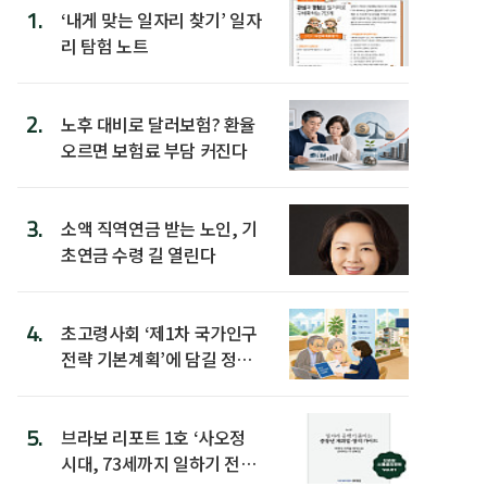
1.
‘내게 맞는 일자리 찾기’ 일자
리 탐험 노트
2.
노후 대비로 달러보험? 환율
오르면 보험료 부담 커진다
3.
소액 직역연금 받는 노인, 기
초연금 수령 길 열린다
4.
초고령사회 ‘제1차 국가인구
전략 기본계획’에 담길 정책
은
5.
브라보 리포트 1호 ‘사오정
시대, 73세까지 일하기 전략’