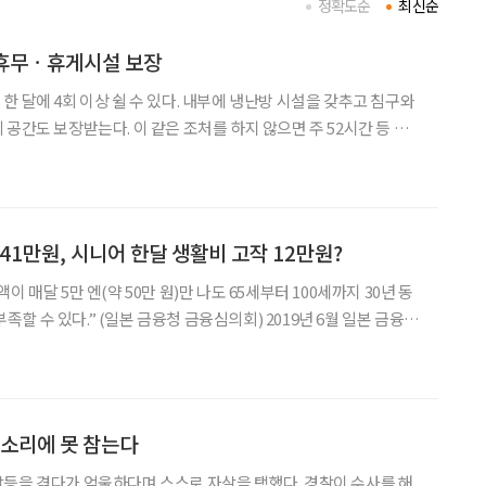
정확도순
최신순
 휴무ㆍ휴게시설 보장
한 달에 4회 이상 쉴 수 있다. 내부에 냉난방 시설을 갖추고 침구와
공간도 보장받는다. 이 같은 조처를 하지 않으면 주 52시간 등 근
지 않는 경비원 채용 자체가 불가능해질 수 있다. 고용노동부
에 따른 아파트 경비원 등 감시·단속적 근로자의
41만원, 시니어 한달 생활비 고작 12만원?
 매달 5만 엔(약 50만 원)만 나도 65세부터 100세까지 30년 동
 있다.” (일본 금융청 금융심의회) 2019년 6월 일본 금융청
 시니어들을 충격에 빠뜨렸다. 돈이 없어 정상적인 생활을 영위 할
는 상황이 닥칠 수도 있
 소리에 못 참는다
등을 겪다가 억울하다며 스스로 자살을 택했다. 경찰이 수사를 해