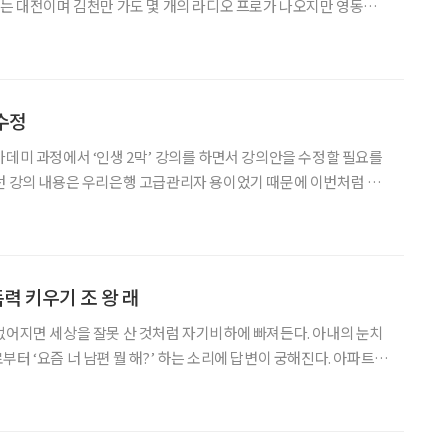
있는 대전이며 김천만 가도 몇 개의 라디오 프로가 나오지만 영동은
행했었다. 별도 새도 잠
든 한밤중에 이불을 뒤집어쓰고 듣는 프로그램은 내게 신세계였다. DJ의 감미
 수정
카데미 과정에서 ‘인생 2막’ 강의를 하면서 강의안을 수정할 필요를
던 강의 내용은 우리은행 고급관리자 용이었기 때문에 이번처럼 블
맞는 내용이 많았다. 은행 퇴직자들은 최소한 아파트 한 채는 있고
 되는 편이지만, 블루칼라들은 모아둔 재산도 변변치 않고 당장
력 키우기 조 왕 래
없어지면 세상을 잘못 산 것처럼 자기비하에 빠져든다. 아내의 눈치
터 ‘요즘 너 남편 뭘 해?’ 하는 소리에 답변이 궁해진다. 아파트
며 ‘이 시간에 이 사람이 왜?’ 하며 고개를 갸우뚱한다. 불러서 함
도 없다. 노인정이나 경로당에 가기는 죽기보다 싫다.