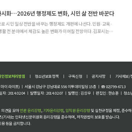
, 개정이 완료되면 '토지소유자 전원 동의'에서 '구분소유자 3분
 가시화…2026년 행정제도 변화, 시민 삶 전반 바꾼다
으로 시민 일상 전반을 바꾸는 행정제도 개편에 나선다. 민원·교육·
 전 분야에서 체감도 높은 변화가 이어질 전망이다. 김포시는
제도’를 통해 시민 삶의 질을 높이는 실속형 정책을 단계적으로 시행
바일 행정서비스 확대와 돌봄·교육 강화, 문화·복지 지원 확
개인정보처리방침
ㅣ
청소년보호정책
ㅣ
구독신청
ㅣ
공지사항
ㅣ
기사제보/
이 라이프) ㅣ 서울시 강남구 강남대로 556 이투데이빌딩 15층 ㅣ ☎ 02)799-6713
 : 2014.02.04 ㅣ 발행일자 : 2014.02.07 ㅣ 발행인 : 김상우 ㅣ 편집인 : 한승훈 ㅣ
 의견을 모아
언론 윤리강령
,
기자윤리강령
,
임직원 윤리강령
및 실천규정을 제정, 준수하
츠(기사)는 인터넷신문위원회 윤리강령을 준수하며, 저작권법의 보호를 받습니다.
 이용 등을 금지합니다.