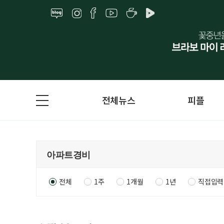
전체뉴스
피플
전체
1주
1개월
1년
직접입력