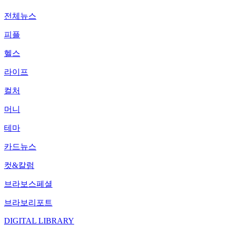
전체뉴스
피플
헬스
라이프
컬처
머니
테마
카드뉴스
컷&칼럼
브라보스페셜
브라보리포트
DIGITAL LIBRARY