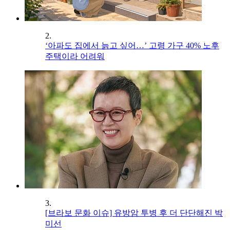
2.
‘아파도 집에서 늙고 싶어…’ 고령 가구 40% 노후
주택이라 어려워
3.
[브라보 문화 이슈] 유방암 투병 후 더 단단해진 박
미선