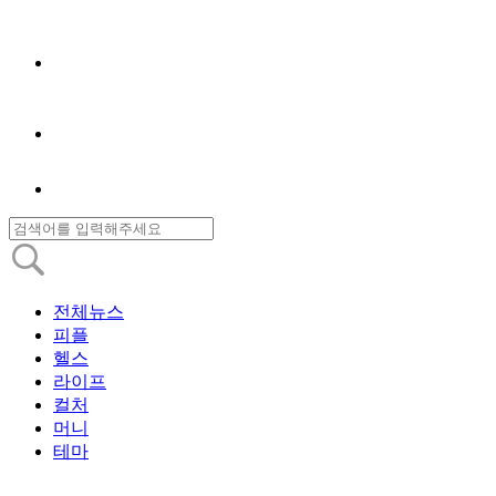
전체뉴스
피플
헬스
라이프
컬처
머니
테마