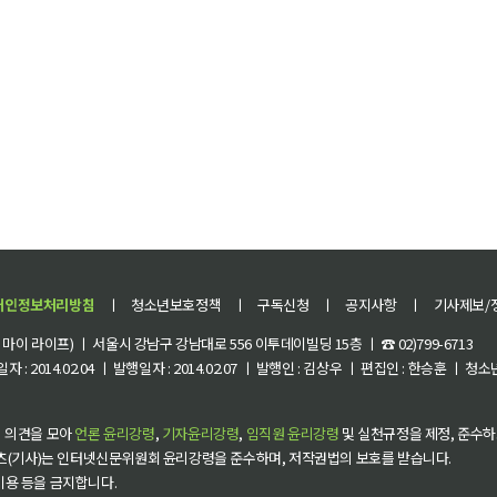
개인정보처리방침
ㅣ
청소년보호정책
ㅣ
구독신청
ㅣ
공지사항
ㅣ
기사제보/
이 라이프) ㅣ 서울시 강남구 강남대로 556 이투데이빌딩 15층 ㅣ ☎ 02)799-6713
 : 2014.02.04 ㅣ 발행일자 : 2014.02.07 ㅣ 발행인 : 김상우 ㅣ 편집인 : 한승훈 ㅣ
 의견을 모아
언론 윤리강령
,
기자윤리강령
,
임직원 윤리강령
및 실천규정을 제정, 준수하
츠(기사)는 인터넷신문위원회 윤리강령을 준수하며, 저작권법의 보호를 받습니다.
 이용 등을 금지합니다.