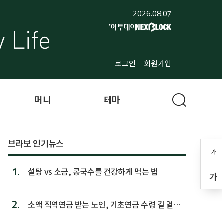
2026.08.07
로그인
회원가입
머니
테마
브라보 인기뉴스
가
1.
설탕 vs 소금, 콩국수를 건강하게 먹는 법
가
2.
소액 직역연금 받는 노인, 기초연금 수령 길 열린
다