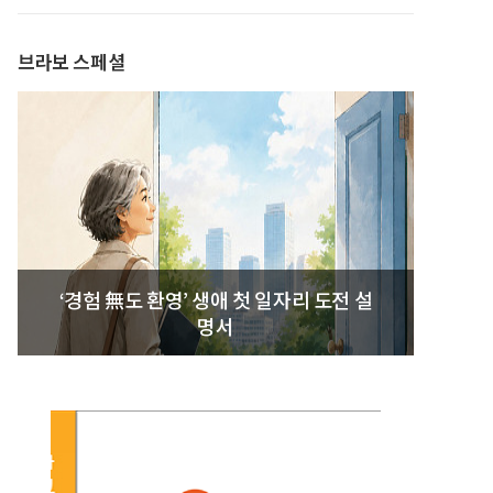
발간
브라보 스페셜
‘경험 無도 환영’ 생애 첫 일자리 도전 설
명서