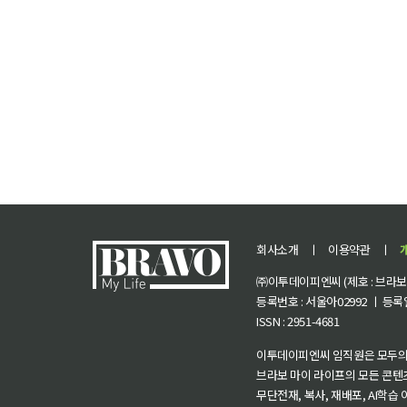
회사소개
ㅣ
이용약관
ㅣ
㈜이투데이피엔씨 (제호 : 브라보 마
등록번호 : 서울아02992 ㅣ 등록일자
ISSN : 2951-4681
이투데이피엔씨 임직원은 모두의
브라보 마이 라이프의 모든 콘텐
무단전재, 복사, 재배포, AI학습