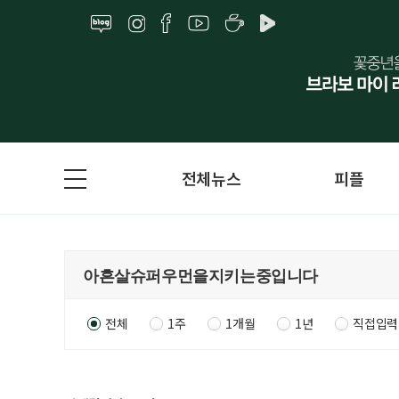
전체뉴스
피플
전체
1주
1개월
1년
직접입력