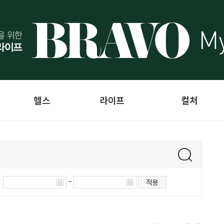
헬스
라이프
컬처
~
적용