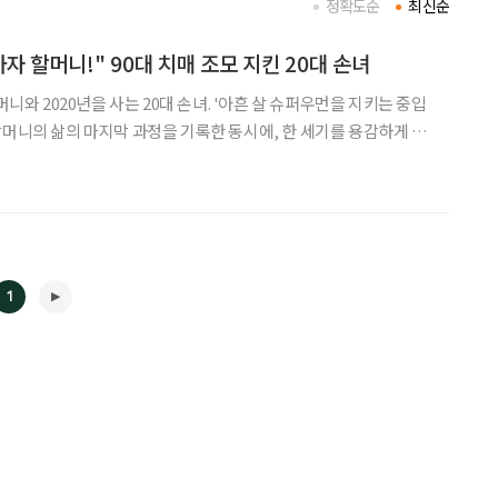
정확도순
최신순
자 할머니!" 90대 치매 조모 지킨 20대 손녀
머니와 2020년을 사는 20대 손녀. '아흔 살 슈퍼우먼을 지키는 중입
할머니의 삶의 마지막 과정을 기록한 동시에, 한 세기를 용감하게 살
린다. 할머니의 삶과 죽음을 통해 우리 시대 여성의 역사를 더듬고 자
이재(27) 씨의 이야기를 들어봤다.
1
◀
▶