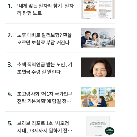
1.
‘내게 맞는 일자리 찾기’ 일자
리 탐험 노트
2.
노후 대비로 달러보험? 환율
오르면 보험료 부담 커진다
3.
소액 직역연금 받는 노인, 기
초연금 수령 길 열린다
4.
초고령사회 ‘제1차 국가인구
전략 기본계획’에 담길 정책
은
5.
브라보 리포트 1호 ‘사오정
시대, 73세까지 일하기 전략’