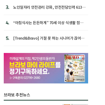
3.
노인일자리 안전관리 강화, 안전전담인력 613명
첫 배치
4.
“아침식사는 든든하게” 70세 이상 식생활 점수
가장 높아
5.
[Trend&Bravo] 거절 못 하는 시니어가 끊어야
할 행동 5
브라보 추천뉴스