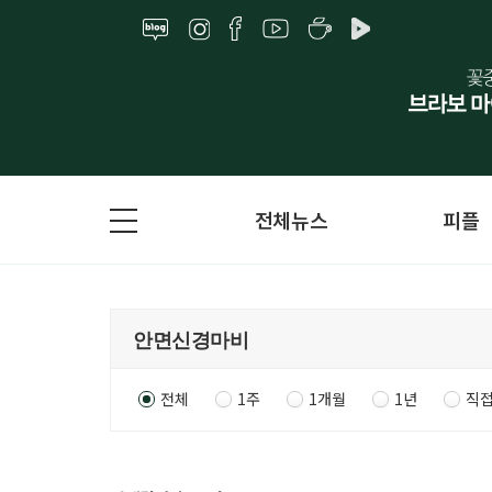
전체뉴스
피플
전체
1주
1개월
1년
직