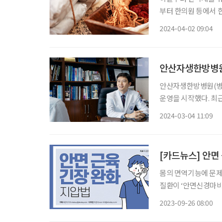
부터 한의원 등에서 
종으로 늘린다고 밝혔다.
2024-04-02 09:04
험을 적용할 수 있었
안산자생한방병원,
안산자생한방병원(병원
운영을 시작했다. 최
받는 불안과 피해가 점
2024-03-04 11:09
생한방병원은 한·양방
[카드뉴스] 안면
몸의 면역기능에 문제
질환이 ‘안면신경마비
역력을 키우고, 지압으로 안면신경마
2023-09-26 08:00
에 있는 혈자리.