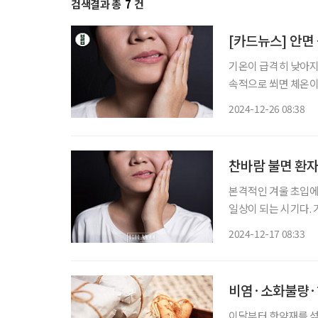
검색결과 총
7
건
[카드뉴스] 안면
기온이 급격히 낮아지면
속적으로 쐬면 체온이
역기능이 저하되기도 하는
2024-12-26 08:38
눈과 입 주변 근육이
찬바람 불면 환자
본격적인 겨울 초입에 
일상이 되는 시기다. 
이 줄어들면서 강한 
2024-12-17 08:33
면 입 돌아간다’는 말
비염·소화불량·
이달부터 한약재를 섞어 만