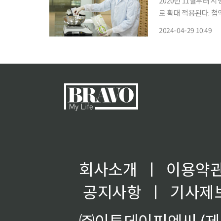
2020년 11월부터 
로 확대 적용된다. 첩약이란 한약재를 조제·탕전해 ‘액상 형태로 제공하는 치료용 한약’을 뜻
한다. 그간 첩약은 환
2024-04-29 10:49
회사소개
ㅣ
이용약
공지사항
ㅣ
기사제
㈜이투데이피엔씨 (제호