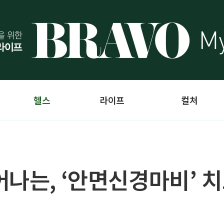
헬스
라이프
컬처
어나는, ‘안면신경마비’ 