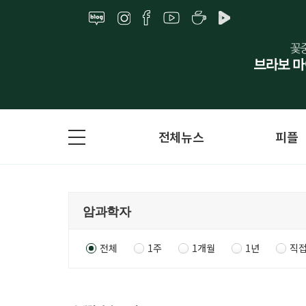
전체뉴스
피플
전체
1주
1개월
1년
직