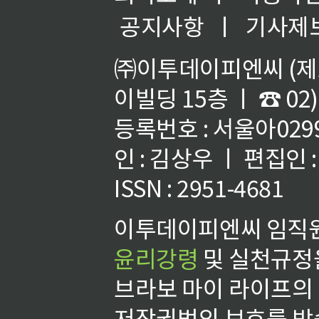
공지사항
ㅣ
기사제
㈜이투데이피엔씨 (제호
이빌딩 15층 ㅣ ☎ 02)
등록번호 : 서울아02992
인 : 김상우 ㅣ 편집인
ISSN : 2951-4681
이투데이피엔씨 임직원
윤리강령
및 실천규정을
브라보 마이 라이프의
저작권법의 보호를 받