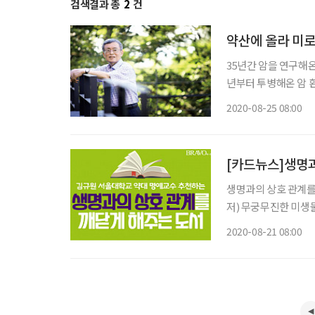
검색결과 총
2
건
약산에 올라 미로
35년간 암을 연구해온
년부터 투병해온 암 
에 어둠 같은 존재로
2020-08-25 08:00
했고, 육체적 상실은 
[카드뉴스]생명과
생명과의 상호 관계를 깨닫게 해주는 
저) 무궁무진한 미생
는 인간의 건강과 현
2020-08-21 08:00
모색한다.