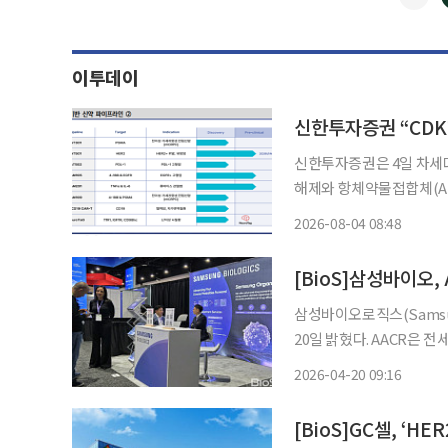
이투데이
신한투자증권은 4일 차세대 
해제와 항체약물접합체(AD
로 부상할 것으로 전망했다. 
2026-08-04 08:48
투자증권 ‘제약·바이오-엄니
[BioS]삼성바이오,
삼성바이오로직스(Samsung
20일 밝혔다. AACR은 
이상이 참여하는 세계 3대
2026-04-20 09:16
계인 전임상, 초기 임상단
[BioS]GC셀, ‘H