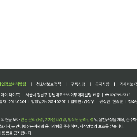
개인정보처리방침
ㅣ
청소년보호정책
ㅣ
구독신청
ㅣ
공지사항
ㅣ
기사제보/
이 라이프) ㅣ 서울시 강남구 강남대로 556 이투데이빌딩 15층 ㅣ ☎ 02)799-6713
 : 2014.02.04 ㅣ 발행일자 : 2014.02.07 ㅣ 발행인 : 김상우 ㅣ 편집인 : 한승훈 ㅣ
 의견을 모아
언론 윤리강령
,
기자윤리강령
,
임직원 윤리강령
및 실천규정을 제정, 준수하
츠(기사)는 인터넷신문위원회 윤리강령을 준수하며, 저작권법의 보호를 받습니다.
 이용 등을 금지합니다.