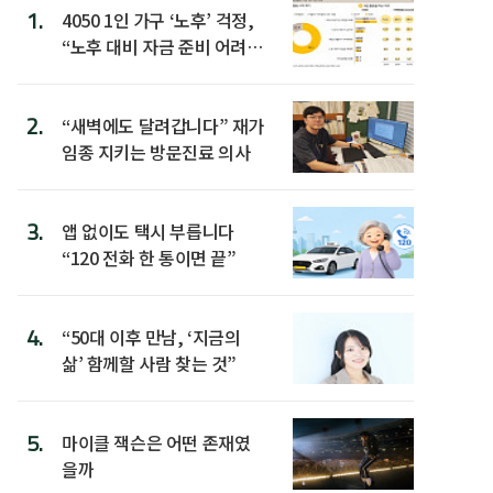
1.
4050 1인 가구 ‘노후’ 걱정,
“노후 대비 자금 준비 어려
워”
2.
“새벽에도 달려갑니다” 재가
임종 지키는 방문진료 의사
3.
앱 없이도 택시 부릅니다
“120 전화 한 통이면 끝”
4.
“50대 이후 만남, ‘지금의
삶’ 함께할 사람 찾는 것”
5.
마이클 잭슨은 어떤 존재였
을까