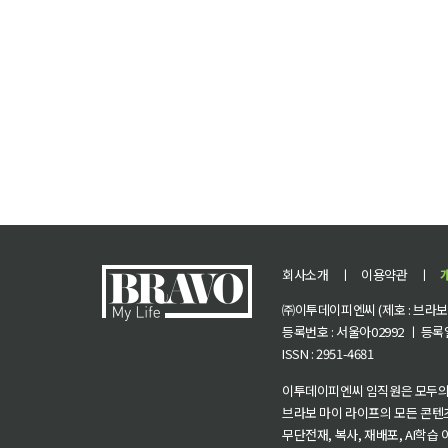
회사소개
ㅣ
이용약관
ㅣ
㈜이투데이피엔씨 (제호 : 브라보 마
등록번호 : 서울아02992 ㅣ 등록일자
ISSN : 2951-4681
이투데이피엔씨 임직원은 모두의
브라보 마이 라이프의 모든 콘텐
무단전재, 복사, 재배포, AI학습