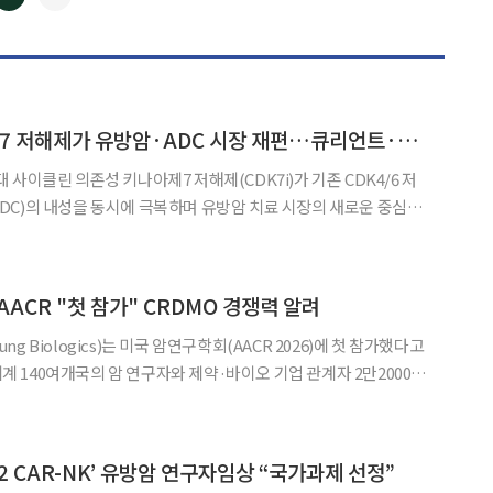
◀
▶
신한투자증권 “CDK7 저해제가 유방암·ADC 시장 재편…큐리언트·앱클론 주목”
사이클린 의존성 키나아제7 저해제(CDK7i)가 기존 CDK4/6 저
C)의 내성을 동시에 극복하며 유방암 치료 시장의 새로운 중심으
국내 관심 종목으로는 큐리언트와 앱클론을 제시했다. 이날 신한
버스#3: CDK7, HER2 재편할 루키들’ 보고서에
 AACR "첫 참가" CRDMO 경쟁력 알려
 Biologics)는 미국 암연구학회(AACR 2026)에 첫 참가했다고
전세계 140여개국의 암 연구자와 제약·바이오 기업 관계자 2만2000명
 암 학회다. 삼성바이오로직스는 AACR이 상대적으로 초기 개발단
계 연구 성과 발표가 집중되는 만큼 초
ER2 CAR-NK’ 유방암 연구자임상 “국가과제 선정”