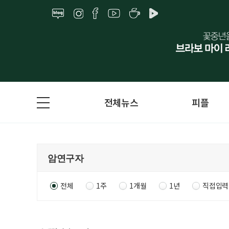
전체뉴스
피플
전체
1주
1개월
1년
직접입력