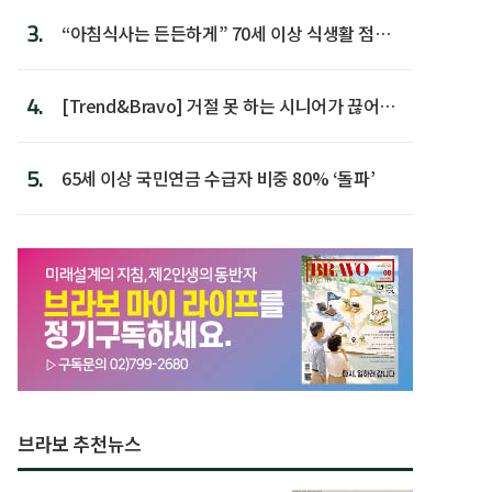
3.
“아침식사는 든든하게” 70세 이상 식생활 점수
가장 높아
4.
[Trend&Bravo] 거절 못 하는 시니어가 끊어야
할 행동 5
5.
65세 이상 국민연금 수급자 비중 80% ‘돌파’
브라보 추천뉴스