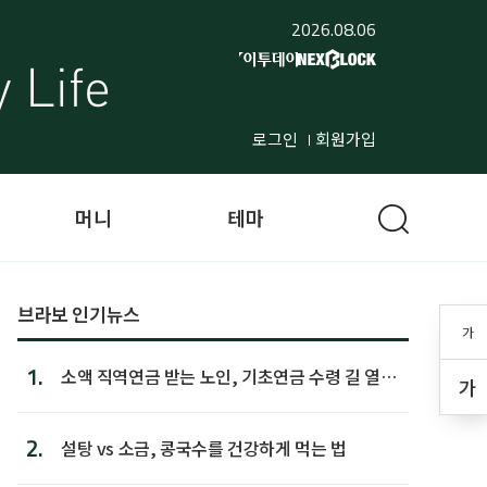
2026.08.06
로그인
회원가입
머니
테마
브라보 인기뉴스
가
1.
소액 직역연금 받는 노인, 기초연금 수령 길 열린
가
다
2.
설탕 vs 소금, 콩국수를 건강하게 먹는 법