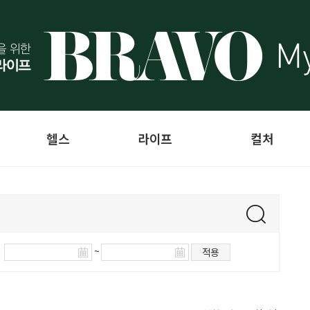
헬스
라이프
컬처
~
적용