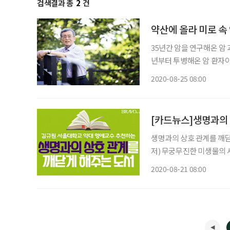
검색결과 총
2
건
약산에 올라 미로 속
35년간 암을 연구해온 암 
년부터 투병해온 암 환자이
에 어둠 같은 존재로 돌변
2020-08-25 08:00
했고, 육체적 상실은 정신
[카드뉴스]생명과의 
생명과의 상호 관계를 깨닫게 해주는 도서 b
저) 무궁무진한 미생물의 
는 인간의 건강과 현대의
2020-08-21 08:00
모색한다.