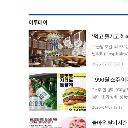
이투데이
오늘날 호텔·리조트는
탈리티(Hospitali
텔(Check in H
2026-07-06 06:00
변화와 각 사의 새로운
"소주 한 병이 990원?" 외식 물가가 치솟고 점심값이 '한 끼 1만 원'을 넘어선 지금, 
넘어 '초가성비' 상품이 주목받고 있습니다. 최
으로 한 끼를 해결할
2026-04-07 17:17
여기엔 반전도 있습니다
돌아온 딸기시즌…