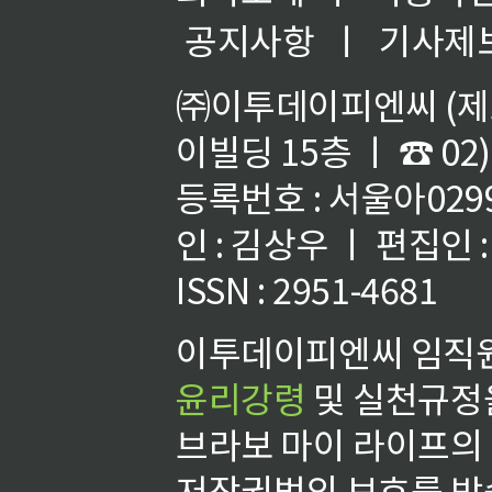
공지사항
ㅣ
기사제
㈜이투데이피엔씨 (제호
이빌딩 15층 ㅣ ☎ 02)
등록번호 : 서울아02992
인 : 김상우 ㅣ 편집인
ISSN : 2951-4681
이투데이피엔씨 임직원
윤리강령
및 실천규정을
브라보 마이 라이프의
저작권법의 보호를 받