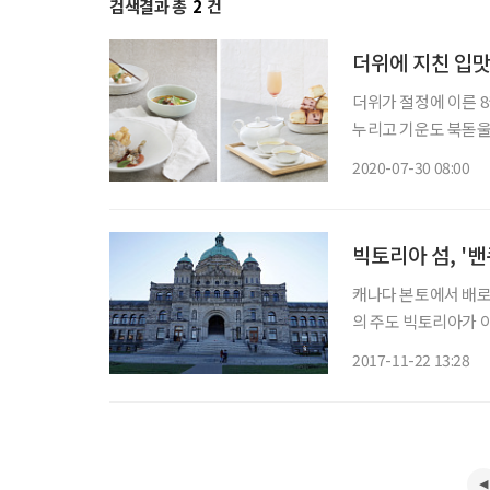
검색결과 총
2
건
더위에 지친 입맛
더위가 절정에 이른 8
누리고 기운도 북돋울
요리와 디저트로 달콤한 휴식을 즐겨보자. ◇ 보
2020-07-30 08:00
울 ‘더 라운지’는 여
빅토리아 섬, '밴
캐나다 본토에서 배로
의 주도 빅토리아가 
한 땅으로 영국의 빅
2017-11-22 13:28