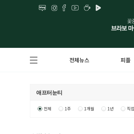
전체뉴스
피플
전체
1주
1개월
1년
직