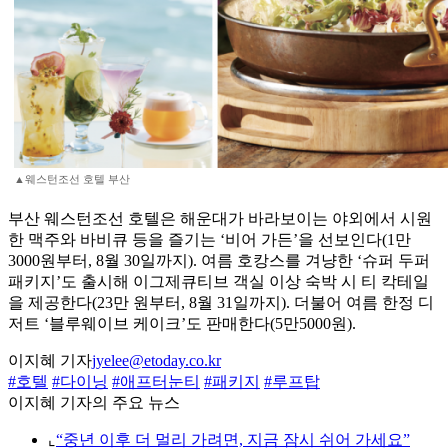
▲웨스턴조선 호텔 부산
부산 웨스턴조선 호텔은 해운대가 바라보이는 야외에서 시원
한 맥주와 바비큐 등을 즐기는 ‘비어 가든’을 선보인다(1만
3000원부터, 8월 30일까지). 여름 호캉스를 겨냥한 ‘슈퍼 두퍼
패키지’도 출시해 이그제큐티브 객실 이상 숙박 시 티 칵테일
을 제공한다(23만 원부터, 8월 31일까지). 더불어 여름 한정 디
저트 ‘블루웨이브 케이크’도 판매한다(5만5000원).
이지혜 기자
jyelee@etoday.co.kr
#호텔
#다이닝
#애프터눈티
#패키지
#루프탑
이지혜 기자의 주요 뉴스
⌞
“중년 이후 더 멀리 가려면, 지금 잠시 쉬어 가세요”