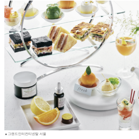
▲그랜드인터컨티넨탈 서울