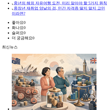
⌞
중년의 해외 자유여행 도전, 미리 알아야 할 5가지 원칙
⌞
중장년 재취업 양날의 검, 민간 자격증 딸지 말지 고민
이라면?
좋아요
0
화나요
0
슬퍼요
0
더 궁금해요
0
최신뉴스