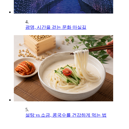
4.
광명, 시간을 걷는 문화 마실길
5.
설탕 vs 소금, 콩국수를 건강하게 먹는 법