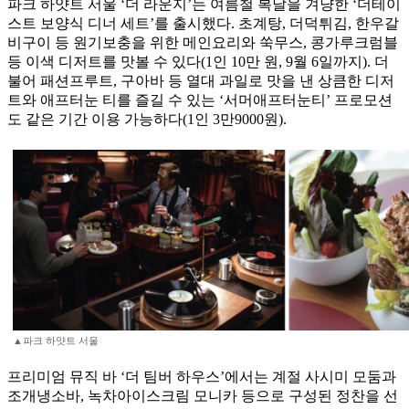
파크 하얏트 서울 ‘더 라운지’는 여름철 복날을 겨냥한 ‘더테이
스트 보양식 디너 세트’를 출시했다. 초계탕, 더덕튀김, 한우갈
비구이 등 원기보충을 위한 메인요리와 쑥무스, 콩가루크럼블
등 이색 디저트를 맛볼 수 있다(1인 10만 원, 9월 6일까지). 더
불어 패션프루트, 구아바 등 열대 과일로 맛을 낸 상큼한 디저
트와 애프터눈 티를 즐길 수 있는 ‘서머애프터눈티’ 프로모션
도 같은 기간 이용 가능하다(1인 3만9000원).
▲파크 하얏트 서울
프리미엄 뮤직 바 ‘더 팀버 하우스’에서는 계절 사시미 모둠과
조개냉소바, 녹차아이스크림 모니카 등으로 구성된 정찬을 선