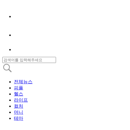
전체뉴스
피플
헬스
라이프
컬처
머니
테마