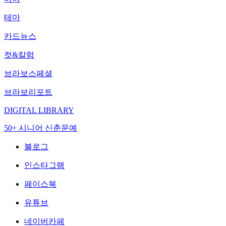
테마
카드뉴스
컷&칼럼
브라보스페셜
브라보리포트
DIGITAL LIBRARY
50+ 시니어 신춘문예
블로그
인스타그램
페이스북
유튜브
네이버카페