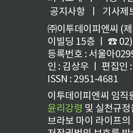
공지사항
ㅣ
기사제
㈜이투데이피엔씨 (제호
이빌딩 15층 ㅣ ☎ 02)
등록번호 : 서울아02992
인 : 김상우 ㅣ 편집인
ISSN : 2951-4681
이투데이피엔씨 임직원
윤리강령
및 실천규정을
브라보 마이 라이프의
저작권법의 보호를 받