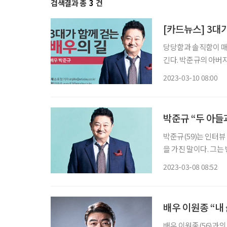
검색결과 총
3
건
[카드뉴스] 3대
당당함과 솔직함이 매력
긴다. 박준규의 아버지는 영화 ‘용팔이’ 시리즈로 알려진 배우 故 박노식이다. 두 아들 박종찬
2023-03-10 08:00
박준규 “두 아들과
박준규(59)는 인터뷰
을 가진 말이다. 그는
여’ 과장하지 않는다
2023-03-08 08:52
배우 이원종 “내
배우 이원종(56)과의