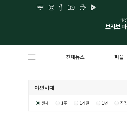
전체뉴스
피플
전체
1주
1개월
1년
직