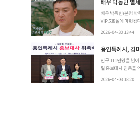
배우 박동빈 별
배우 박동빈(본명 박종
VIP 5호실에 마련됐다.
평택경찰서 등에 따르면
2026-04-30 13:44
당에서 숨진 채 발견
인구 111만명을 넘
릴 홍보대사 진용을 역대 최대 규모로 꾸렸
위촉식을 열고 방송인 
2026-04-03 18:20
창훈·채세하 씨 등 5