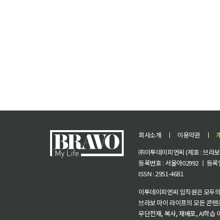
회사소개
ㅣ
이용약관
ㅣ
㈜이투데이피엔씨 (제호 : 브라보 마
등록번호 : 서울아02992 ㅣ 등록일자
ISSN : 2951-4681
이투데이피엔씨 임직원은 모두의
브라보 마이 라이프의 모든 콘텐
무단전재, 복사, 재배포, AI학습