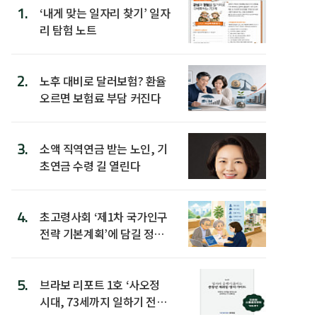
1.
‘내게 맞는 일자리 찾기’ 일자
리 탐험 노트
2.
노후 대비로 달러보험? 환율
오르면 보험료 부담 커진다
3.
소액 직역연금 받는 노인, 기
초연금 수령 길 열린다
4.
초고령사회 ‘제1차 국가인구
전략 기본계획’에 담길 정책
은
5.
브라보 리포트 1호 ‘사오정
시대, 73세까지 일하기 전략’