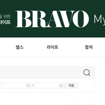
헬스
라이프
컬처
~
적용