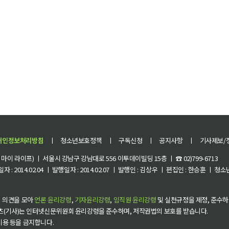
개인정보처리방침
ㅣ
청소년보호정책
ㅣ
구독신청
ㅣ
공지사항
ㅣ
기사제보/
이 라이프) ㅣ 서울시 강남구 강남대로 556 이투데이빌딩 15층 ㅣ ☎ 02)799-6713
 : 2014.02.04 ㅣ 발행일자 : 2014.02.07 ㅣ 발행인 : 김상우 ㅣ 편집인 : 한승훈 ㅣ
 의견을 모아
언론 윤리강령
,
기자윤리강령
,
임직원 윤리강령
및 실천규정을 제정, 준수하
츠(기사)는 인터넷신문위원회 윤리강령을 준수하며, 저작권법의 보호를 받습니다.
 이용 등을 금지합니다.