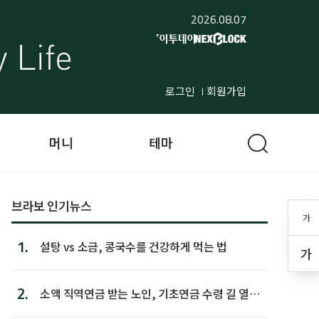
2026.08.07
로그인
회원가입
머니
테마
브라보 인기뉴스
가
1.
설탕 vs 소금, 콩국수를 건강하게 먹는 법
가
2.
소액 직역연금 받는 노인, 기초연금 수령 길 열린
다