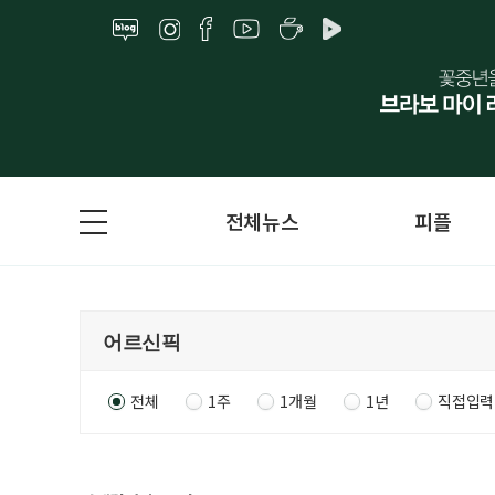
전체뉴스
피플
전체
1주
1개월
1년
직접입력