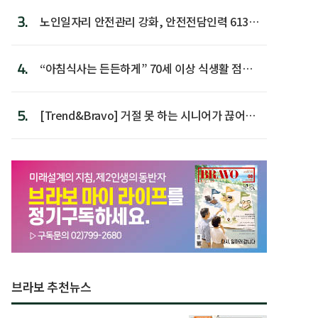
3.
노인일자리 안전관리 강화, 안전전담인력 613명
첫 배치
4.
“아침식사는 든든하게” 70세 이상 식생활 점수
가장 높아
5.
[Trend&Bravo] 거절 못 하는 시니어가 끊어야
할 행동 5
브라보 추천뉴스