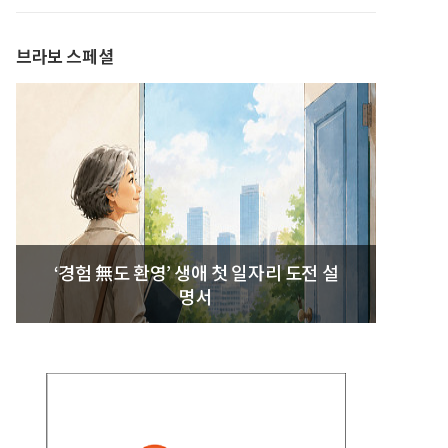
발간
브라보 스페셜
‘경험 無도 환영’ 생애 첫 일자리 도전 설
명서