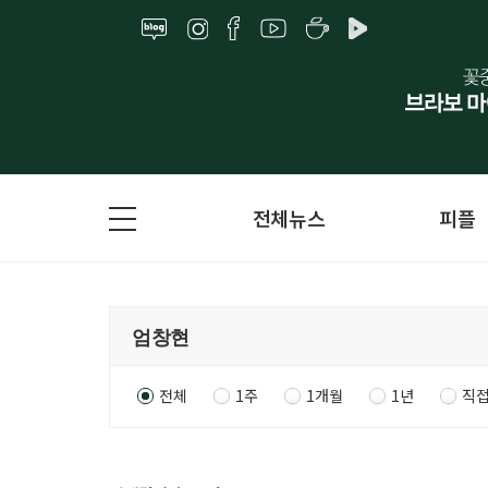
전체뉴스
피플
전체
1주
1개월
1년
직