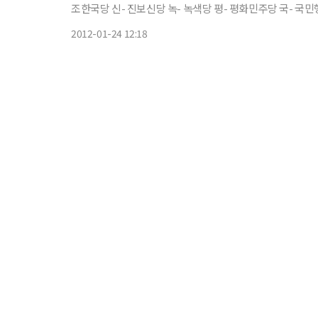
조한국당 신- 진보신당 녹- 녹색당 평- 평화민주당 국- 국민행복당 연- 미래연합 무- 
장창태(44·한·정당인) 박태순(49·민·사회갈등연구소장) 
2012-01-24 12:18