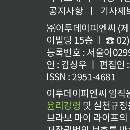
공지사항
ㅣ
기사제
㈜이투데이피엔씨 (제호
이빌딩 15층 ㅣ ☎ 02)
등록번호 : 서울아02992
인 : 김상우 ㅣ 편집인
ISSN : 2951-4681
이투데이피엔씨 임직원
윤리강령
및 실천규정을
브라보 마이 라이프의
저작권법의 보호를 받