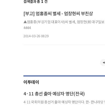
검색결과 총
1
건
[부고] 엄홍종씨 별세 - 엄창현씨 부친상
▲엄홍종(부강기업 대표이사)씨 별세, 엄창현(前 대구일보 기자
4444
2014-03-26 08:29
이투데이
4·11 총선 출마 예상자 명단(전국)
4·11 국회의원 총선거 출마 예상자 명단이다. 한- 한나라당 민- 민주통합당 선- 자유선진당 미- 미래희망연대 진- 통합진보당 창- 창