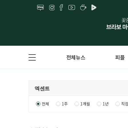
전체뉴스
피플
전체
1주
1개월
1년
직