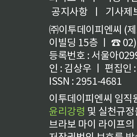
공지사항
ㅣ
기사제
㈜이투데이피엔씨 (제호
이빌딩 15층 ㅣ ☎ 02)
등록번호 : 서울아02992
인 : 김상우 ㅣ 편집인
ISSN : 2951-4681
이투데이피엔씨 임직원
윤리강령
및 실천규정을
브라보 마이 라이프의
저작권법의 보호를 받