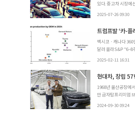
있다. 중고차 시장에선 내달 경
플랫폼 케이카가 국내 
2025-07-26 09:30
평균 시세를 분석한 결
트럼프발 ‘카-플
멕시코ㆍ캐나다 360만
달러 올라S&P "6~8주 사이 관세 혼돈 우려
호주의 무역 전쟁’이 
2025-02-11 16:31
재점화할 것으로 관측
현대차, 창립 57
1968년 울산공장에서
만 금자탑프리미엄 브
티 기업으로 혁신 본격화 현대자동차가 1967년 자동차 산업에 첫발을 내디딘 지 
2024-09-30 09:24