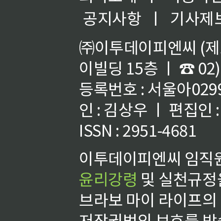
공지사항
ㅣ
기사제
㈜이투데이피엔씨 (제호
이빌딩 15층 ㅣ ☎ 02)
등록번호 : 서울아02992
인 : 김상우 ㅣ 편집인
ISSN : 2951-4681
이투데이피엔씨 임직원
윤리강령
및 실천규정을
브라보 마이 라이프의
저작권법의 보호를 받