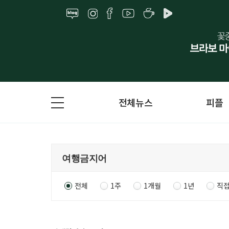
전체뉴스
피플
전체
1주
1개월
1년
직