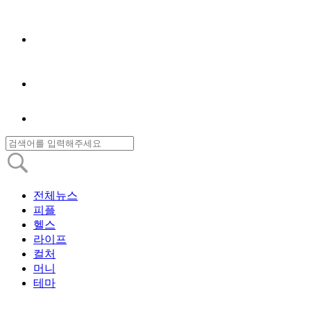
전체뉴스
피플
헬스
라이프
컬처
머니
테마