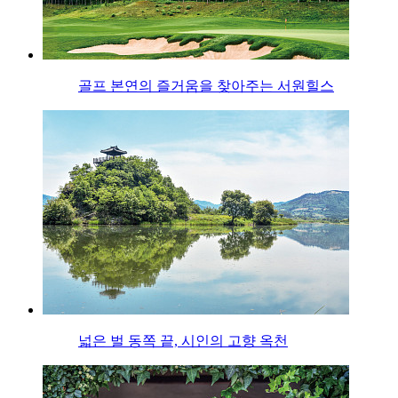
골프 본연의 즐거움을 찾아주는 서원힐스
넓은 벌 동쪽 끝, 시인의 고향 옥천