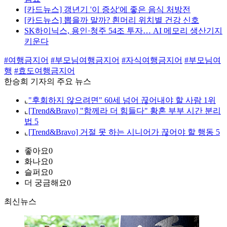
[카드뉴스] 갱년기 '이 증상'에 좋은 음식 처방전
[카드뉴스] 뽑을까 말까? 흰머리 위치별 건강 신호
SK하이닉스, 용인·청주 54조 투자… AI 메모리 생산기지
키운다
#여행금지어
#부모님여행금지어
#자식여행금지어
#부모님여
행
#효도여행금지어
한승희 기자의 주요 뉴스
⌞
"후회하지 않으려면" 60세 넘어 끊어내야 할 사람 1위
⌞
[Trend&Bravo] "함께라 더 힘들다" 황혼 부부 시간 분리
법 5
⌞
[Trend&Bravo] 거절 못 하는 시니어가 끊어야 할 행동 5
좋아요
0
화나요
0
슬퍼요
0
더 궁금해요
0
최신뉴스