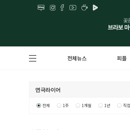
전체뉴스
피플
전체
1주
1개월
1년
직