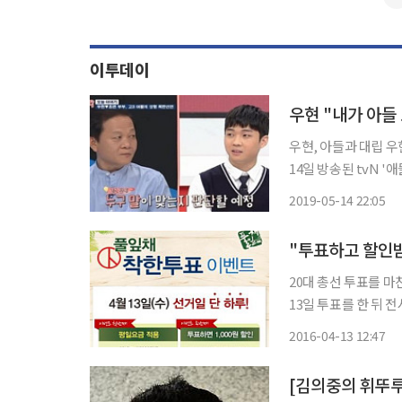
이투데이
우현 "내가 아들
우현, 아들과 대립 우현이 밝힌 속마음 배우 우현이
14일 방송된 tvN 
날 방송에서 우현과 
2019-05-14 22:05
"투표하고 할인받
20대 총선 투표를 마
13일 투표를 한 뒤 
서울 구로구 신도림동
2016-04-13 12:47
[김의중의 휘뚜루