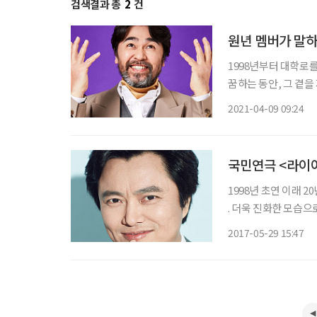
검색결과 총
2
건
원년 멤버가 말하
1998년부터 대학로를
꿈하는 동안, 그 곁을
인공 ‘존 스미스’를
2021-04-09 09:24
매력을 지닌 형사 ‘포
1998년 초연 이래 2
. 더욱 진화한 모습
다. 20주년 기념 특별공연 에 출연하게 된 계기와 소감 오래전 재미있게 본 코미디 연극이다.
2017-05-29 15:47
코미디 연극을 많이 한