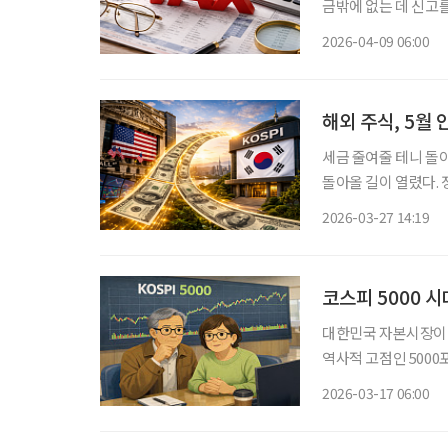
금밖에 없는 데 신고
까지 있다면 상황은 생각보다 단순하지 않다
2026-04-09 06:00
이 100만 원을 넘은
해외 주식, 5월 
세금 줄여줄 테니 돌아와줘…. RIA 계
돌아올 길이 열렸다. 정부가 해외 주식 투자 수익에 세제 혜택을 주는 ‘국내시장 복귀계좌(이
하 RIA 계좌-Resho
2026-03-27 14:19
RIA 계좌는 23일 
코스피 5000 
대한민국 자본시장이 
역사적 고점인 500
일하며 고요한 노후를
2026-03-17 06:00
‘나만 이 거대한 부의