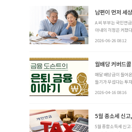
남편이 먼저 세상
A 씨 부부는 국민연
아내의 걱정은 커졌다. “혹시 남편이 먼저 세상을 떠나면 앞으로 생활비는 어떻게 하지?
후를 준비하면서 매달
2026-06-26 08:12
상을 떠난 뒤 남은 
월배당 커버드콜 
매달 배당금이 들어온다면, 노후 생
들기가 무섭다는 투자자
제 정세와 발언 하나
2026-04-16 08:16
5월 종소세 신고
5월 종합소득세 신고