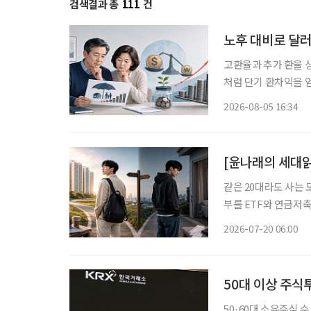
검색결과 총
111
건
노후 대비로 달러
고환율과 추가 환율 
처럼 단기 환차익을 얻
득과 유동성이 줄어드
2026-08-05 16:34
[윤나래의 세대읽
같은 20대라도 사는 
부를 ETF와 연금저축
쪽은 월세와 생활비를 
2026-07-20 06:00
이 없다. SNS에서
50대 이상 주식
50·60대 소유주식 수