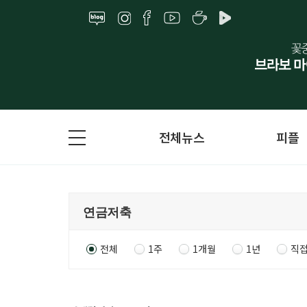
전체뉴스
피플
전체
1주
1개월
1년
직