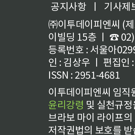
공지사항
ㅣ
기사제
㈜이투데이피엔씨 (제호
이빌딩 15층 ㅣ ☎ 02)
등록번호 : 서울아02992
인 : 김상우 ㅣ 편집인
ISSN : 2951-4681
이투데이피엔씨 임직원
윤리강령
및 실천규정을
브라보 마이 라이프의
저작권법의 보호를 받