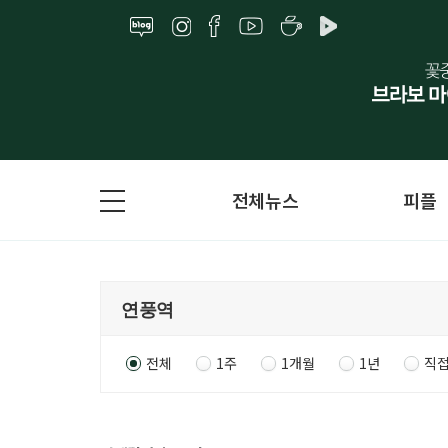
전체뉴스
피플
전체
1주
1개월
1년
직