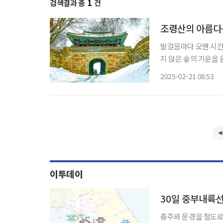
검색결과 총
1
건
조령산의 아름다
발걸음마다 오랜 시간 
지 않은 숲의 기운을 
도 너그러워질 수밖에 
2025-02-21 08:53
다. 새들도 쉬어 간다
이투데이
30일 중부내륙선
충주와 문경을 철도로