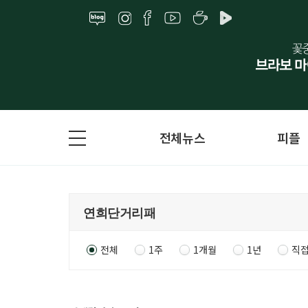
전체뉴스
피플
전체
1주
1개월
1년
직