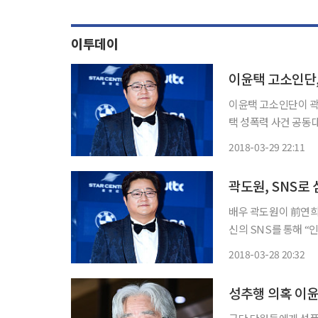
이투데이
이윤택 고소인단이 곽도
택 성폭력 사건 공동
이용촉진 및 정보보호
2018-03-29 22:11
혔다. 공대위는 
곽도원, SNS로
배우 곽도원이 前연희단 거리
신의 SNS를 통해 “
간의 잘못된 선택이라
2018-03-28 20:32
성추행 의혹 이윤