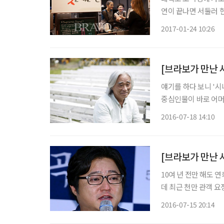
연이 끝나면 서둘러 
지 않는 실정. 그런데
2017-01-24 10:26
경궁 돌담길 옆 카페 
[브라보가 만난 
얘기를 하다 보니 '시
중심인물이 바로 어머니다. 와 , 최근작 (오타 쇼
성이 주인공이다. 20
2016-07-18 14:10
에 서 있는 것만으로
[브라보가 만난 
10여 년 전만 해도 
데 최근 천만 관객 
“이번에 이민정을 만
2016-07-15 20:14
억에 남는 게 밀양에