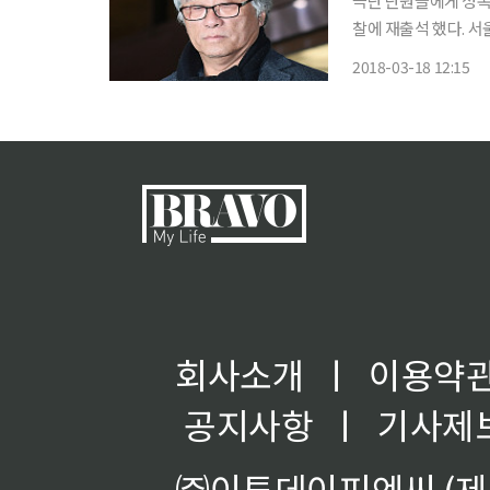
극단 단원들에게 성폭
찰에 재출석 했다. 서울지방경찰청 성폭력범죄특별수사대는 전날 이 전 감독을 15시간 가량
조사한 데 이어 피의자 신
2018-03-18 12:15
이날 오전 서울 종로
회사소개
ㅣ
이용약
공지사항
ㅣ
기사제
㈜이투데이피엔씨 (제호