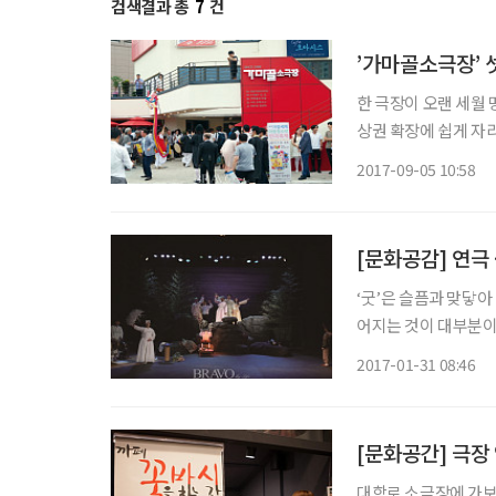
검색결과 총
7
건
’가마골소극장’ 
한 극장이 오랜 세월
상권 확장에 쉽게 자리
산의 가마골소극장이 
2017-09-05 10:58
[문화공감] 연극
‘굿’은 슬픔과 맞닿아
어지는 것이 대부분이
인 은 진도의 씻김굿을
2017-01-31 08:46
[문화공간] 극장 
대학로 소극장에 가보