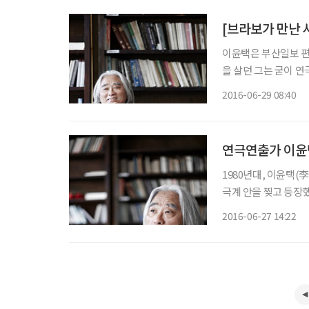
[브라보가 만난 
이윤택은 부산일보 편
을 살던 그는 굳이 연
가는 과정들을 예측해
2016-06-29 08:40
했습니다. 시스템의 노
연극연출가 이윤
1980년대, 이윤택(
극계 안을 찢고 등장했
한 전투력으로 1990
2016-06-27 14:22
있나 싶을 정도로 무