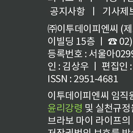
공지사항
ㅣ
기사제
㈜이투데이피엔씨 (제호
이빌딩 15층 ㅣ ☎ 02)
등록번호 : 서울아02992
인 : 김상우 ㅣ 편집인
ISSN : 2951-4681
이투데이피엔씨 임직원
윤리강령
및 실천규정을
브라보 마이 라이프의
저작권법의 보호를 받