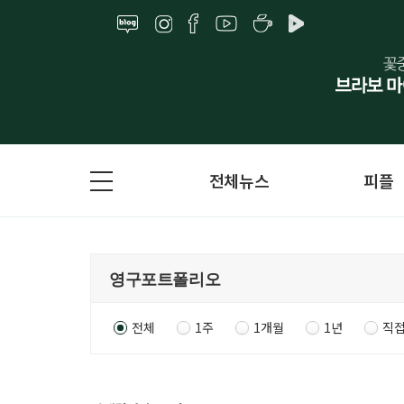
전체뉴스
피플
전체
1주
1개월
1년
직