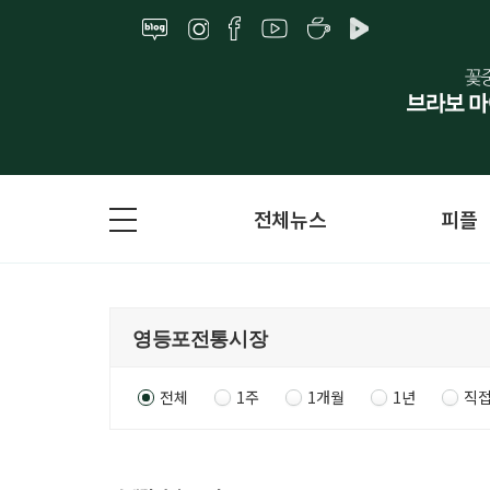
전체뉴스
피플
전체
1주
1개월
1년
직