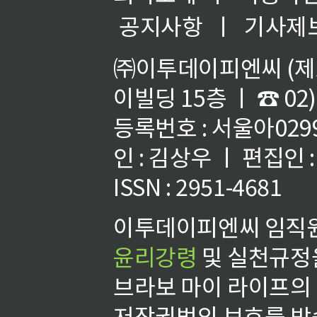
공지사항
ㅣ
기사제
㈜이투데이피엔씨 (제호
이빌딩 15층 ㅣ ☎ 02)
등록번호 : 서울아02992
인 : 김상우 ㅣ 편집인
ISSN : 2951-4681
이투데이피엔씨 임직원
윤리강령
및 실천규정을
브라보 마이 라이프의
저작권법의 보호를 받