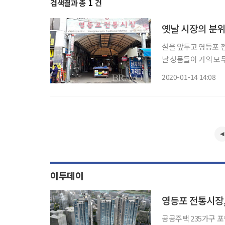
검색결과 총
1
건
옛날 시장의 분위
설을 앞두고 영등포 
날 상품들이 거의 모두 갖춰
장을 “서민들의 쉼터와
2020-01-14 14:08
고 있다. 시장 골목이
이투데이
영등포 전통시장,
공공주택 235가구 포함 