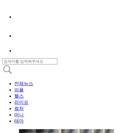
전체뉴스
피플
헬스
라이프
컬처
머니
테마