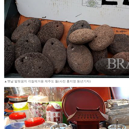
▲옛날 발뒷꿈치 각질제거용 제주도 돌(사진 홍지영 동년기자)