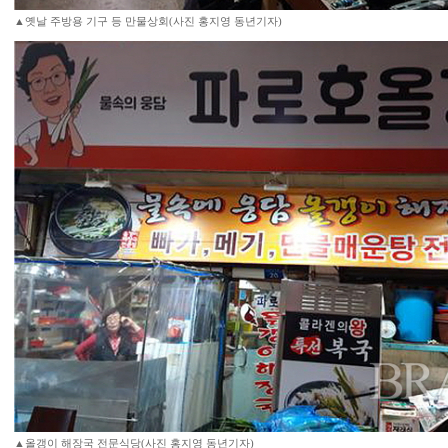
▲옛날 주방용 기구 등 만물상회(사진 홍지영 동년기자)
▲올갱이 해장국 전문식당(사진 홍지영 동년기자)