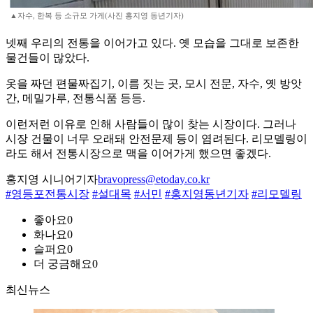
▲자수, 한복 등 소규모 가게(사진 홍지영 동년기자)
넷째 우리의 전통을 이어가고 있다. 옛 모습을 그대로 보존한
물건들이 많았다.
옷을 짜던 편물짜집기, 이름 짓는 곳, 모시 전문, 자수, 옛 방앗
간, 메밀가루, 전통식품 등등.
이런저런 이유로 인해 사람들이 많이 찾는 시장이다. 그러나
시장 건물이 너무 오래돼 안전문제 등이 염려된다. 리모델링이
라도 해서 전통시장으로 맥을 이어가게 했으면 좋겠다.
홍지영 시니어기자
bravopress@etoday.co.kr
#영등포전통시장
#설대목
#서민
#홍지영동년기자
#리모델링
좋아요
0
화나요
0
슬퍼요
0
더 궁금해요
0
최신뉴스