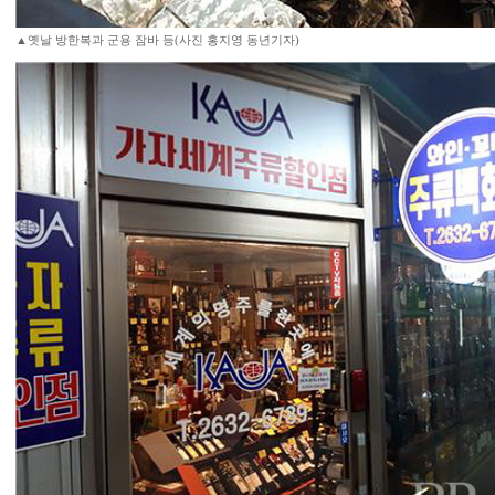
▲옛날 방한복과 군용 잠바 등(사진 홍지영 동년기자)