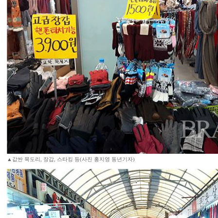
▲값싼 목도리, 장갑, 스타킹 등(사진 홍지영 동년기자)