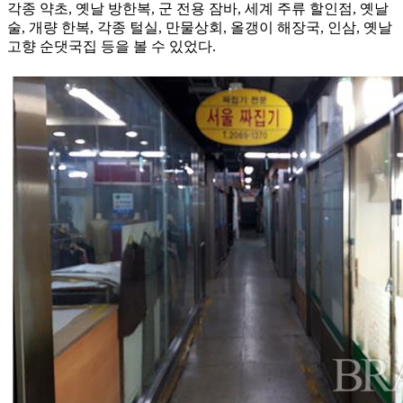
각종 약초, 옛날 방한복, 군 전용 잠바, 세계 주류 할인점, 옛날
술, 개량 한복, 각종 털실, 만물상회, 올갱이 해장국, 인삼, 옛날
고향 순댓국집 등을 볼 수 있었다.