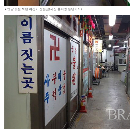
▲옛날 옷을 짜던 짜깁기 전문점(사진 홍지영 동년기자)