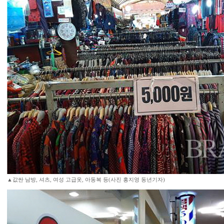
▲값싼 남방, 셔츠, 여성 고급옷, 아동복 등(사진 홍지영 동년기자)