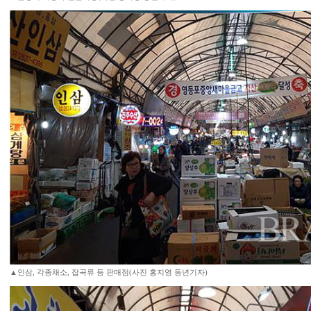
▲인삼, 각종채소, 잡곡류 등 판매점(사진 홍지영 동년기자)