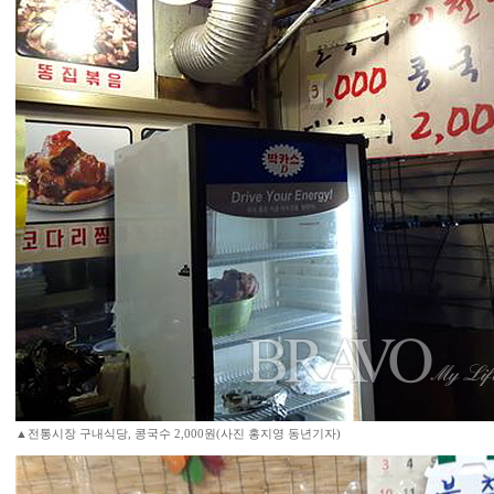
▲전통시장 구내식당, 콩국수 2,000원(사진 홍지영 동년기자)