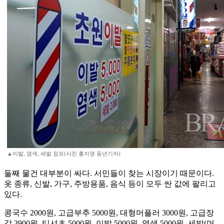
▲이발, 염색, 세발 점포(사진 홍지영 동년기자)
둘째 물건 대부분이 싸다. 서민들이 찾는 시장이기 때문이다.
옷 종류, 신발, 가구, 주방용품, 음식 등이 모두 싼 값에 팔리고
있다.
콩국수 2000원, 고급부추 5000원, 대형머플러 3000원, 고급장
갑 3900원, 티셔츠 5000원, 이발 5000원, 염색 5000원, 세발(머