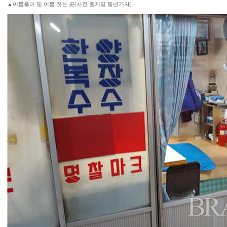
▲이름풀이 및 이름 짓는 곳(사진 홍지영 동년기자)