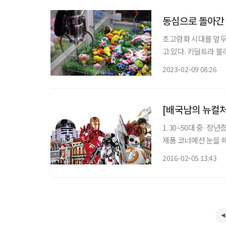
동심으로 돌아간 
초고령화 시대를 앞두고
고 있다. 키덜트라 불리
아하는 놀이를 소비하
2023-02-09 08:26
했지만, 이제 어느 분
[배국남의 뉴컬
1. 30~50대 중·
제품 코너에선 눈을 떼
앞에서 포즈를 취하며
2016-02-05 13:43
좋아하고 피규어 앞에