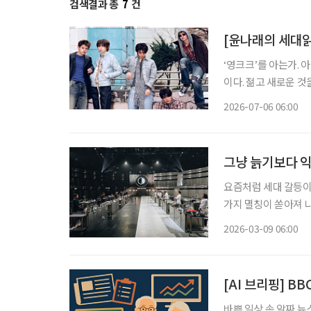
검색결과 총
7
건
[윤나래의 세대읽기
‘영크크’를 아는가. 
이다. 젊고 새로운 
를 가르는 말로 퍼졌다
2026-07-06 06:00
그냥 늙기보다 익
요즘처럼 세대 갈등이 
가지 멸칭이 쏟아져 나
즌2’의 ‘어른’ 요리사
2026-03-09 06:00
사2’, 후덕죽 셰프라
[AI 브리핑] B
바쁜 일상 속 알짜 뉴