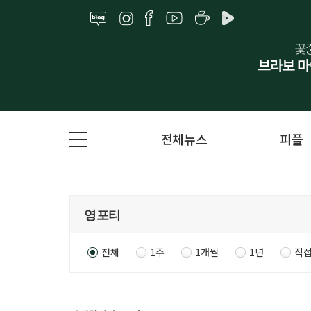
전체뉴스
피플
전체
1주
1개월
1년
직