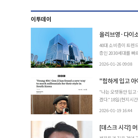
이투데이
40대 소비층이 트렌드
층인 2030세대를 
는 흐름이 확인됐다. BC카드는 올리브영·다이소·무신사 가맹점 소비를 하나의 카테고리인
2026-01-26 09:08
‘올다무’로 묶어 20
"힙하게 입고 아이
"나는 오랫동안 입고 
겠다." 18일(현지시간) 영국 BBC는 최근 한국 사회에서 '영포티(Young 40s)'로 불리는 40대
남성들이 온라인상에서
2026-01-19 16:44
스트리트웨어를 입고 
[데스크 시각] 