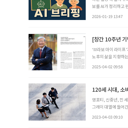
보를 AI가 정리하고 편집국 기자가 
폰 든 중년, 젊어 보
2026-01-19 13:47
는 중년 남성으로 묘
[창간 10주년 기
‘브라보 마이 라이프’
노후의 삶을 지향하는
중 다시 꺼내 독자들에게 자랑하고 
2025-04-02 09:58
로 표현해야 정진홍 아
120세 시대, 
영포티, 신중년, 낀 
그레이 대열에 들어간다
갈 이들을 ‘후기청년’으로
2023-04-03 09:10
대수명이 늘어나면서 