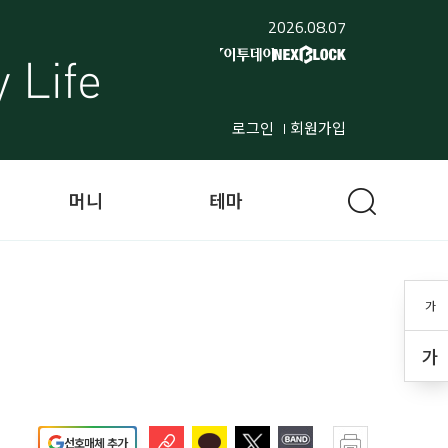
2026.08.07
로그인
회원가입
머니
테마
가
가
선호매체 추가