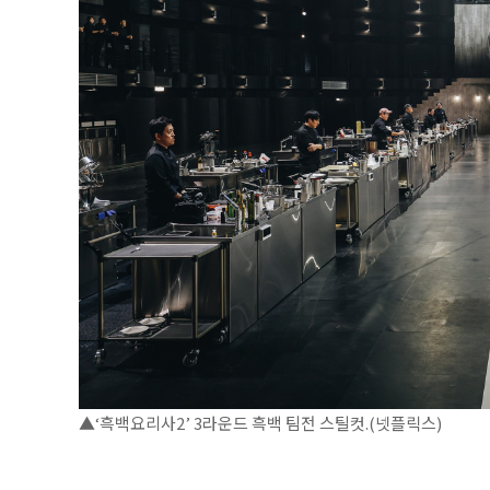
▲‘흑백요리사2’ 3라운드 흑백 팀전 스틸컷.(넷플릭스)