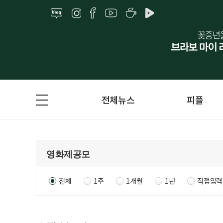
전체뉴스
피플
전체
1주
1개월
1년
직접입력