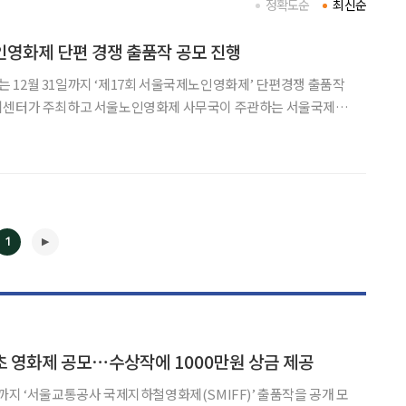
정확도순
최신순
영화제 단편 경쟁 출품작 공모 진행
12월 31일까지 ‘제17회 서울국제노인영화제’ 단편경쟁 출품작
 다양한 세대가 노년의 삶을 이해해보고 소통하는 장을 마련해왔
다. 16년간 국내·외 9437편의 출품작과 5만 6149명의 관객이 참여했다. 이번 공
1
◀
▶
초 영화제 공모⋯수상작에 1000만원 상금 제공
까지 ‘서울교통공사 국제지하철영화제(SMIFF)’ 출품작을 공개 모