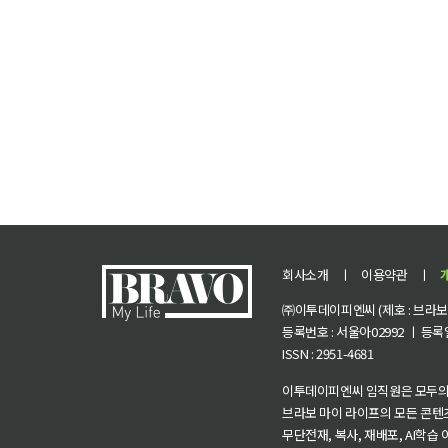
회사소개
ㅣ
이용약관
ㅣ
㈜이투데이피엔씨 (제호 : 브라보 마
등록번호 : 서울아02992 ㅣ 등록일자
ISSN : 2951-4681
이투데이피엔씨 임직원은 모두의
브라보 마이 라이프의 모든 콘텐
무단전재, 복사, 재배포, AI학습