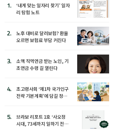
1.
‘내게 맞는 일자리 찾기’ 일자
리 탐험 노트
2.
노후 대비로 달러보험? 환율
오르면 보험료 부담 커진다
3.
소액 직역연금 받는 노인, 기
초연금 수령 길 열린다
4.
초고령사회 ‘제1차 국가인구
전략 기본계획’에 담길 정책
은
5.
브라보 리포트 1호 ‘사오정
시대, 73세까지 일하기 전략’