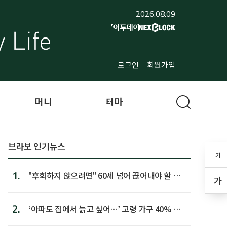
2026.08.09
로그인
회원가입
머니
테마
브라보 인기뉴스
가
1.
"후회하지 않으려면" 60세 넘어 끊어내야 할 사
가
람 1위
2.
‘아파도 집에서 늙고 싶어…’ 고령 가구 40% 노
후 주택이라 어...