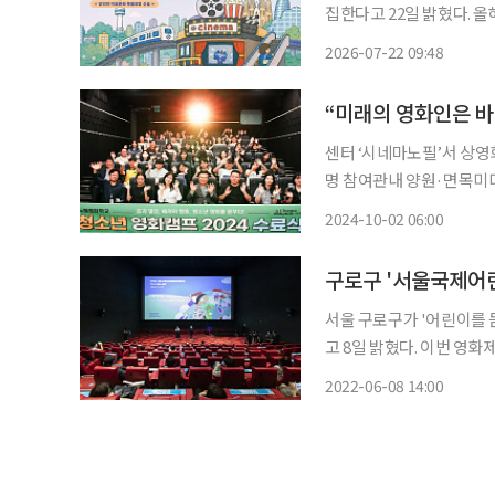
집한다고 22일 밝혔다. 올해로 17회를 맞는 영화제는 공사와 서울국제초단편영상제가 공동
으로 개최한다. 공사는 
2026-07-22 09:48
센터 ‘시네마노필’서 상영
명 참여관내 양원·면목미디어센터 운영 미래에는 제 작품으로
꿈을 향해 차근차근히 한 단계씩 밟아보려고 합니
2024-10-02 06:00
난달 27일 서울 중랑구 
구로구 '서울국제어린
서울 구로구가 '어린이를 
고 8일 밝혔다. 이번 영화제 공모에는 108개국 2253편의 작품이 출품됐다. 출품작 중 예심을
통과한 47개국의 157편(
2022-06-08 14:00