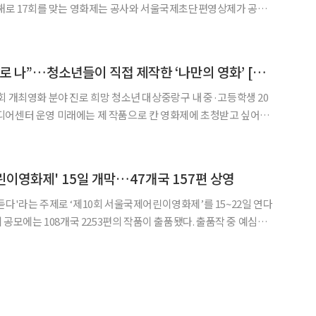
서울과 바르셀로나 지하철 공간을 무대로 운영해 시민들이 출퇴근길
과 일상에서 영화를 접할 수 있게 하려는 취지로 진행된다고 설명했다. 공모 부문은 △국제
“미래의 영화인은 바로 나”…청소년들이 직접 제작한 ‘나만의 영화’ [區석區석-중랑구 중랑양원미디어센터]
회 개최영화 분야 진로 희망 청소년 대상중랑구 내 중·고등학생 20
 칸 영화제에 초청받고 싶어요.
다. 영화 ‘중독’의 감독 박다현(18) 양은 지
중랑양원미디어센터 ‘청소년 영화캠프 2024 수료식’에
이영화제' 15일 개막…47개국 157편 상영
듣다'라는 주제로 ‘제10회 서울국제어린이영화제’를 15~22일 연다
장편 43편, 단편 114편)이 씨네Q 신도림, 도담도담 극장, 온피프엔
온라인 상영관에서 상영된다. 개막작은 열두 살 소녀 울야