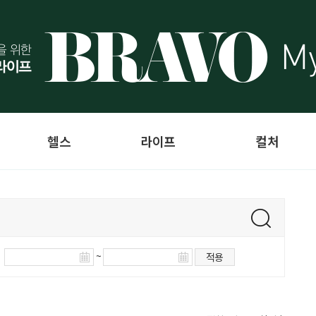
헬스
라이프
컬처
~
적용