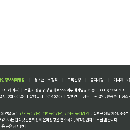
개인정보처리방침
ㅣ
청소년보호정책
ㅣ
구독신청
ㅣ
공지사항
ㅣ
기사제보/
이 라이프) ㅣ 서울시 강남구 강남대로 556 이투데이빌딩 15층 ㅣ ☎ 02)799-6713
 : 2014.02.04 ㅣ 발행일자 : 2014.02.07 ㅣ 발행인 : 김상우 ㅣ 편집인 : 한승훈 ㅣ
 의견을 모아
언론 윤리강령
,
기자윤리강령
,
임직원 윤리강령
및 실천규정을 제정, 준수하
츠(기사)는 인터넷신문위원회 윤리강령을 준수하며, 저작권법의 보호를 받습니다.
 이용 등을 금지합니다.