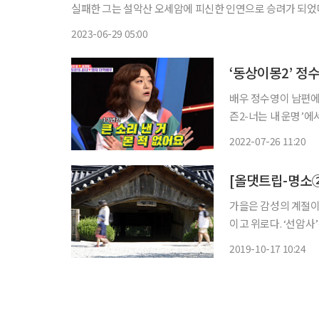
실패한 그는 설악산 오세암에 피신한 인연으로 승려가 되었다.
포돼 3년간 복역한 그는 시집 ‘님의 침묵’을 발표해 저항 
2023-06-29 05:00
‘동상이몽2’ 정수
배우 정수영이 남편에 대한 애정을 드러냈다.
즌2-너는 내 운명’에서는 
수영에 대해 “예술가
2022-07-26 11:20
다”고 소개했다. 김구
[올댓트립-명소②
가을은 감성의 계절이다
이고 위로다. ‘선암사
말을 따라 순천 가는 기차를 탄다. ◇순천에서 꺼내보는 
2019-10-17 10:24
KTX로 약 2시간 30