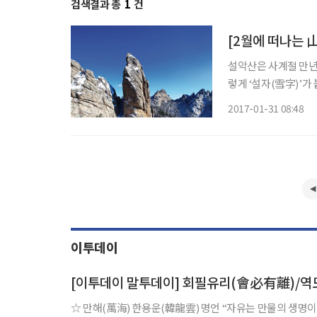
검색결과 총
1
건
[2월에 떠나는 
설악산은 사계절 만년설
렇게 ‘설자(雪字)’가
長城), 천불동(千佛洞
2017-01-31 08:48
저 
이투데이
[이투데이 말투데이] 회필유리(會必有離)/
☆ 만해(萬海) 한용운(韓龍雲) 명언 “자유는 만물의 생명이요 평화는 인생의 행복이다.” 시인. 독립 운동가. 동학 운동에 가담했다