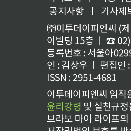
공지사항
ㅣ
기사제
㈜이투데이피엔씨 (제호
이빌딩 15층 ㅣ ☎ 02)
등록번호 : 서울아02992
인 : 김상우 ㅣ 편집인
ISSN : 2951-4681
이투데이피엔씨 임직원
윤리강령
및 실천규정을
브라보 마이 라이프의
저작권법의 보호를 받