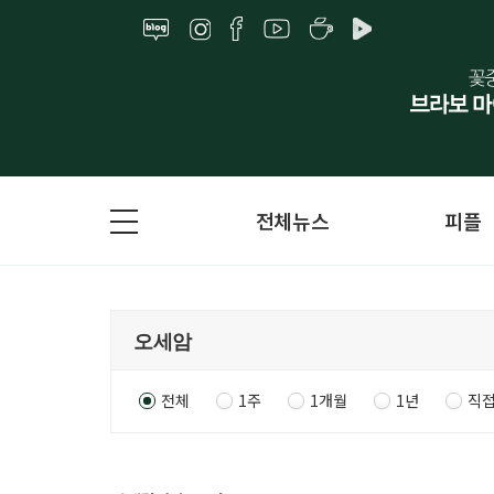
전체뉴스
피플
전체
1주
1개월
1년
직