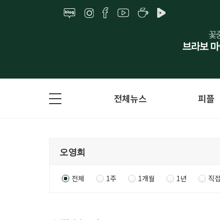
전체뉴스
피플
전체
1주
1개월
1년
직