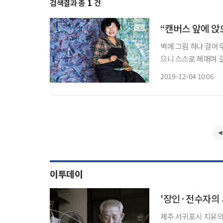
검색결과 총
1
건
“캔버스 앞에 앉
벽에 그림 하나 걸어
으니 스스로 헤매며 길
질이 그리웠지만 자신
2019-12-04 10:06
멀어졌다. 그러나 운명
이투데이
'장인·전수자의 시
제주 서귀포시 치유의