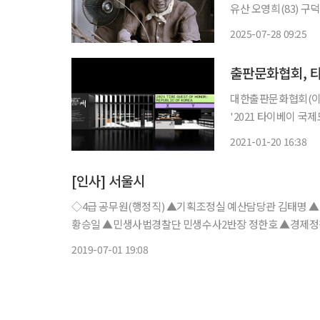
유산 오영희(83) 구덕장
무를 이용해 만든 제주의 전통 바구니를
2025-07-28 09:25
출판문화협회, 
대한출판문화협회(이하
'2021 타이베이 국제
국제도서전은 타이베이
2021-01-20 16:38
개최하고
[인사] 서울시
◇4급 공무원(행정직) ▲기획조정실 예산담당관 김태명
황승일 ▲민생사법경찰단 민생수사2반장 정한호 ▲경제정
제정책실 산업거점활성화반장 정덕영 ▲복지정책실 인생
2019-07-01 19:08
시교통실 버스