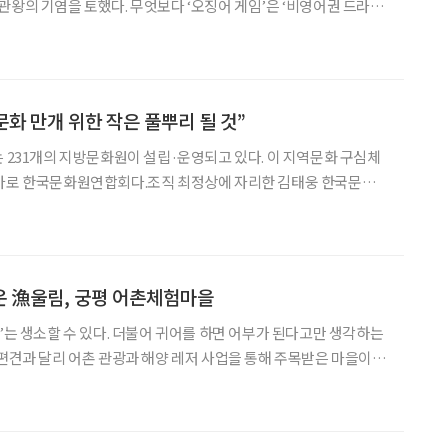
관왕의 기염을 토했다. 무엇보다 ‘오징어 게임’은 ‘비영어권 드라마
새로 썼다. 13일 오전(한국시각) 미국 LA마이크로소프트 극장에서
상 시상식(Primetime Emmy Awa
문화 만개 위한 작은 풀뿌리 될 것”
는 231개의 지방문화원이 설립·운영되고 있다. 이 지역문화 구심체
 바로 한국문화원연합회다.조직 최정상에 자리한 김태웅 한국문화원
표인 동시에 11년째 서울 중랑문화원장을 맡고 있는 인물. 독특한
를 향한 애정은 남다르다. 지역문화에 대한 변치 않는 철학, 남다
운 漁울림, 궁평 어촌체험마을
어’는 생소할 수 있다. 더불어 귀어를 하면 어부가 된다고만 생각하는
 편견과 달리 어촌 관광과 해양 레저 사업을 통해 주목받은 마을이 있
역민의 어업이 잘 녹아든 결과다. 출신 구분 없이 마을을 향한 귀어인
여 탄생한 새로운 매력의 어촌, ‘궁평 어촌체험마을’