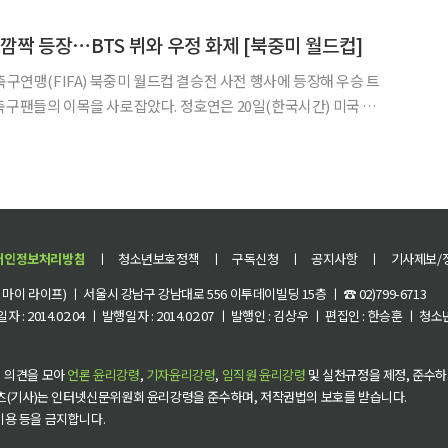
시간을 작품의 러닝타임으로 나눈 값이다. 해당 순위에서는 ‘
 깜짝 등장⋯BTS 뷔와 우정 화제 [북중미 월드컵]
축구연맹(FIFA) 북중미 월드컵 결승전 사전 행사에 등장해 우승 트
 사로잡았다. 정호연은 20일(한국시간) 미국 뉴
움에서 열린 스페인과 아르헨티나의 2026 FIFA 북중미 월드컵 결
승전을 앞두고 진행된 공식 프리매치 세리머니에 참석했다. 루이비통 글로벌 앰
개인정보처리방침
ㅣ
청소년보호정책
ㅣ
구독신청
ㅣ
공지사항
ㅣ
기사제보/
이 라이프) ㅣ 서울시 강남구 강남대로 556 이투데이빌딩 15층 ㅣ ☎ 02)799-6713
 : 2014.02.04 ㅣ 발행일자 : 2014.02.07 ㅣ 발행인 : 김상우 ㅣ 편집인 : 한승훈 ㅣ
 의견을 모아
언론 윤리강령
,
기자윤리강령
,
임직원 윤리강령
및 실천규정을 제정, 준수하
츠(기사)는 인터넷신문위원회 윤리강령을 준수하며, 저작권법의 보호를 받습니다.
 이용 등을 금지합니다.