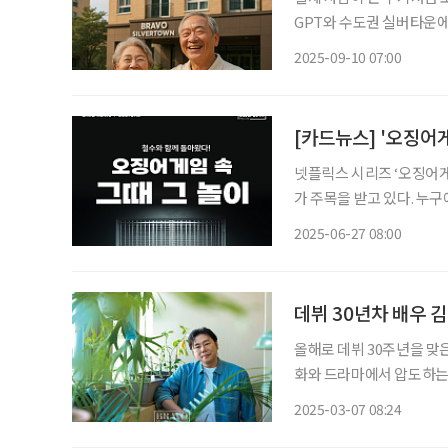
GPT와 수도권 실버타운에
정, 실버타운의 구조, 생
2025-09-10 07:00
[카드뉴스] '오징어게
넷플릭스 시리즈 ‘오징어게
가 주목을 받고 있다. 누구
이들이 지금은 콘텐츠 속 
2025-06-27 08:00
적의 풍경과 감정을 떠올
데뷔 30년차 배우 김
올해로 데뷔 30주년을 맞
화와 드라마에서 압도하는
여운 눈웃음이 매력적이다. 
2025-03-07 08:24
화보