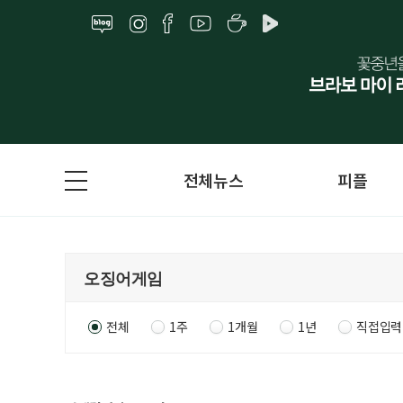
전체뉴스
피플
전체
1주
1개월
1년
직접입력