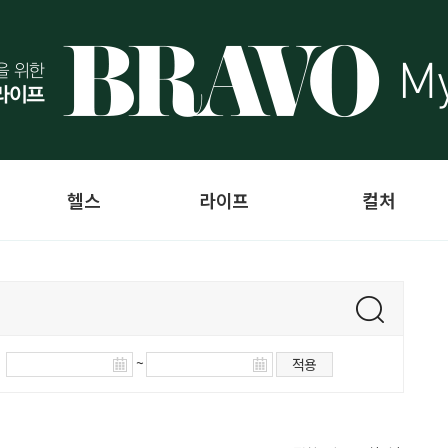
헬스
라이프
컬처
~
적용