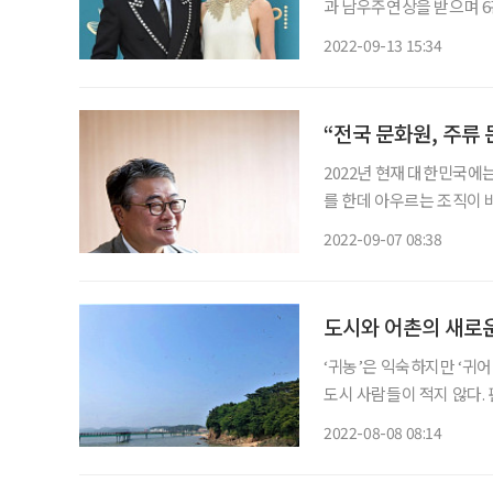
과 남우주연상을 받으며 6
최초 수상’이라는 역사를 
2022-09-13 15:34
열린 제74회 프라임타임 에미
“전국 문화원, 주류 
2022년 현재 대한민국에
를 한데 아우르는 조직이
연합회 회장은 토목업체 대
2022-09-07 08:38
이력의 소유자지만 지역문화
도시와 어촌의 새로
‘귀농’은 익숙하지만 ‘귀
도시 사람들이 적지 않다.
다. 타고난 자연환경과 지
2022-08-08 08:14
과 어촌 주민의 애정이 모