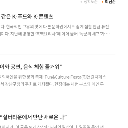
정확도순
최신순
 같은 K-푸드와 K-콘텐츠
았다. 한국적인 고유의 맛에 다른 문화권에서도 쉽게 접할 만큼 퓨전
이다. 지난해 방영한 ‘흑백요리사’에 이어 올해 ‘폭군의 셰프’가 만
너지가 얼마나 강력한지 실감할 수 있다. 익숙한 듯 새로운
니들이 해주곤 했던 마가린 간장밥을 기억하는
이와 공연, 음식 체험 즐거워”
외국인을 위한 문화 축제 ‘Fun&Culture Festa(펀앤컬처페스
스에서 강남구청의 주최로 개최됐다. 현장에는 체험 부스와 메인 무대,
 따라 배치돼 ‘보는 행사’에서 ‘직접 참여하는 축제’로 무게중심을
램은 서예·전통 차 시음·전통놀이 등 전통문화
이 “실버타운에서 만난 새로운 나”
이지만, 이 글은 AI가 상상한 노년의 일상이다. 일주일 동안 챗