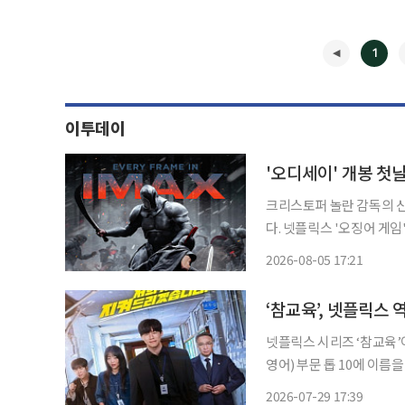
1
이투데이
'오디세이' 개봉 첫
크리스토퍼 놀란 감독의 신
다. 넷플릭스 '오징어 게임' 시리즈를 연출한 황동혁 감독은 5일 배급사 유니버설 픽쳐스를 통
해 '오디세이' 관람 후 "
2026-08-05 17:21
개봉한 '오디세이'는 고대
◀
‘참교육’, 넷플릭스 
넷플릭스 시리즈 ‘참교육’이
영어) 부문 톱 10에 이름을 올렸다. 넷플릭스는 29일 ‘참교육’이 공개 8
을 기록하며 역대 최고 인기
2026-07-29 17:39