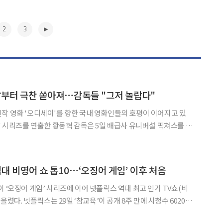
2
3
날부터 극찬 쏟아져⋯감독들 "그저 놀랍다"
작 영화 '오디세이'를 향한 국내 영화인들의 호평이 이어지고 있
그저 놀랍다는 말밖엔"이라며 작품에 대한 깊은 인상을 전했다. 이날
 그리스 시인 호메로스의 서사시 '오디세이'를 원작으
▶
역대 비영어 쇼 톱10⋯‘오징어 게임’ 이후 처음
 ‘오징어 게임’ 시리즈에 이어 넷플릭스 역대 최고 인기 TV쇼(비
주 만에 시청수 6020만
 TV쇼(비영어) 부문 10위에 올랐다고 밝혔다. 시청수는 전체 시청