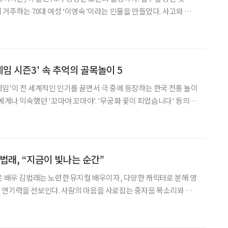
 거주하는 70대 여성 ‘이영숙’이라는 인물을 만들었다. 사고와 감
활, 프로그램, 그리고 인간관계에 대한 정보까지 학습시킨 뒤 챗GPT
에게 직접 에세이를 쓰라고 요청했다. 실버타운에 입주하기까지 누구나 그
임 시즌3' 속 추억의 골목놀이 5
임’이 전 세계적인 인기를 끌면서 극 중에 등장하는 한국 전통 놀이
에게나 익숙했던 '꼬마야 꼬마야'. '무궁화 꽃이 피었습니다' 등의 놀
상징이자 해외 시청자들에게는 신선한 문화로 소개되고 있다. 어릴
리게 만드는 추억의 한국
법래, “지금이 빛나는 순간”
은 배우 김법래는 노련한 뮤지컬 배우이자, 다양한 캐릭터로 분해 영
 연기력을 선보인다. 사람의 마음을 사로잡는 중저음 목소리와 귀
이토록 다채롭고 스펙트럼 넓은 세계를 가진 김법래의 초대. 오늘
 촬영 어떠셨어요? 이른 아침 촬영이고, 집이 멀어서 새벽 6시에 출