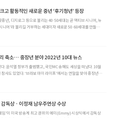
 크고 활동적인 새로운 중년 ‘후기청년’ 등장
 꽃중년, 디지로그 등으로 불리는 40·50세대는 곧 액티브 시니어, 뉴
‘시니어’라 불리길 거부하는 세대이자 새로운 50·60세대를 만들어
 정의하고, 어떤 특징을 가지는지 알아봤다. 120세 시대, 기
기와 중장년기가 길어지고 있다. 인구 분포에
 축소… 중장년 분야 2022년 10대 뉴스
다. 윤석열 정부가 출범했고, 국민MC 송해도 세상을 떠났다. 10월
 참사도 있었다. ‘브라보 마이 라이프’에서는 연말을 맞아 중장년
 윤석열 대통령이 지난 5월
60년생인 윤 대통령은 검찰총장
상 감독상ㆍ이정재 남우주연상 수상
게임’이 미국 방송계 최고 권위의 에미(Emmy) 시상식에서 감독상