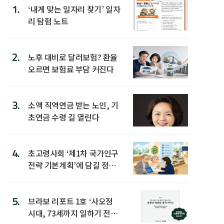
1.
‘내게 맞는 일자리 찾기’ 일자
리 탐험 노트
2.
노후 대비로 달러보험? 환율
오르면 보험료 부담 커진다
3.
소액 직역연금 받는 노인, 기
초연금 수령 길 열린다
4.
초고령사회 ‘제1차 국가인구
전략 기본계획’에 담길 정책
은
5.
브라보 리포트 1호 ‘사오정
시대, 73세까지 일하기 전략’