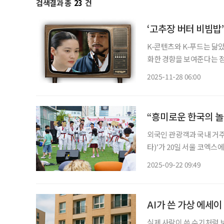
검색결과 총
23
건
‘고추장 버터 비빔밥’
K-콘텐츠와 K-푸드는 닮
화한 경향을 보여준다는 점
든 글로벌 열풍을 보면 퓨전의 시
2025-11-28 06:00
맛, K-콘텐츠 예전 어머
“흥미로운 한국의 놀
외국인 관광객과 국내 거주 
타)’가 20일 서울 코엑
포토존, 푸드트럭이 동선에
2025-09-22 09:49
옮겼다. 체험 프로그
AI가 쓴 가상 에세
실제 사람이 쓴 수기처럼 보