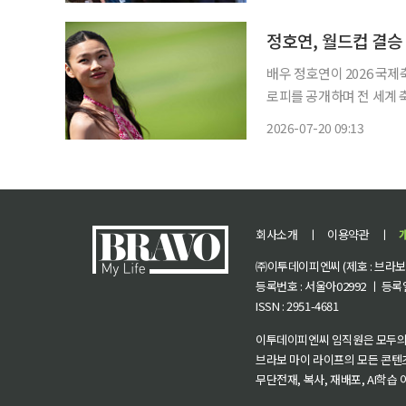
정호연, 월드컵 결승
배우 정호연이 2026 국제
로피를 공개하며 전 세계 축구팬들의 이목을
저지주 뉴욕 뉴저지 스타디
2026-07-20 09:13
회사소개
ㅣ
이용약관
ㅣ
㈜이투데이피엔씨 (제호 : 브라보 마
등록번호 : 서울아02992 ㅣ 등록일자
ISSN : 2951-4681
이투데이피엔씨 임직원은 모두의
브라보 마이 라이프의 모든 콘텐
무단전재, 복사, 재배포, AI학습