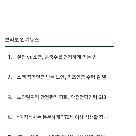
브라보 인기뉴스
1.
설탕 vs 소금, 콩국수를 건강하게 먹는 법
2.
소액 직역연금 받는 노인, 기초연금 수령 길 열린
다
3.
노인일자리 안전관리 강화, 안전전담인력 613명
첫 배치
4.
“아침식사는 든든하게” 70세 이상 식생활 점수
가장 높아