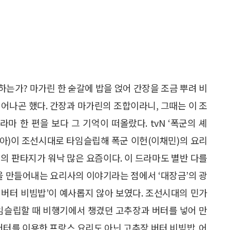
는가? 마가린 한 숟갈에 밥을 얹어 간장을 조금 뿌려 비
어나곤 했다. 간장과 마가린의 조합이라니, 그때는 이 조
마 한 편을 보다 그 기억이 떠올랐다. tvN ‘폭군의 셰
(윤아)이 조선시대로 타임슬립해 폭군 이헌(이채민)의 요리
의 판타지가 워낙 많은 요즘이다. 이 드라마도 별반 다를
식을 만들어내는 요리사의 이야기라는 점에서 ‘대장금’의 광
장 버터 비빔밥’이 예사롭지 않아 보였다. 조선시대의 민가
타임슬립할 때 비행기에서 챙겼던 고추장과 버터를 넣어 만
버터를 이용한 프랑스 요리도 아닌 고추장 버터 비빔밥. 어