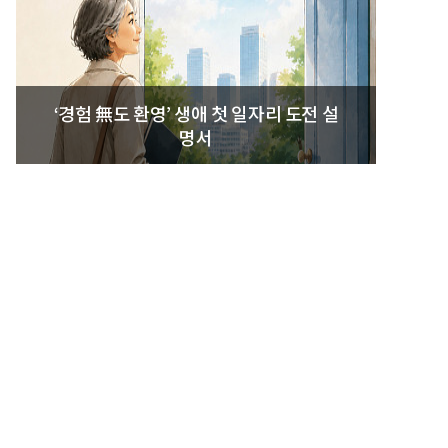
‘경험 無도 환영’ 생애 첫 일자리 도전 설
명서