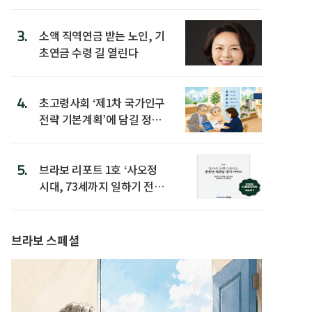
3.
소액 직역연금 받는 노인, 기
초연금 수령 길 열린다
4.
초고령사회 ‘제1차 국가인구
전략 기본계획’에 담길 정책
은
5.
브라보 리포트 1호 ‘사오정
시대, 73세까지 일하기 전략’
발간
브라보 스페셜