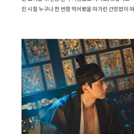
린 시절 누구나 한 번쯤 먹어봤을 마가린 간장밥이 