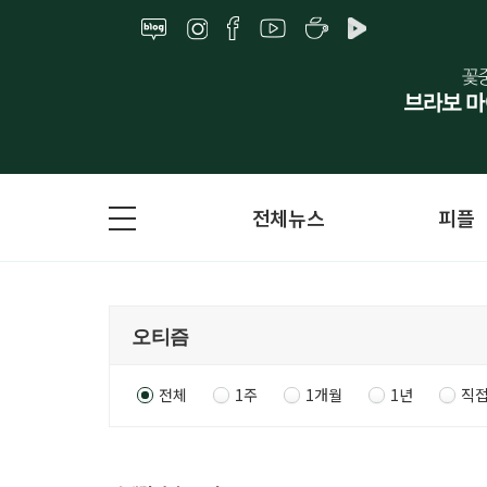
전체뉴스
피플
전체
1주
1개월
1년
직