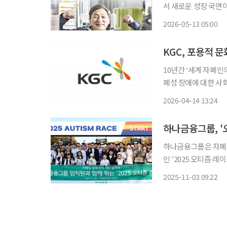
서 새로운 성장 국면
반에는 소재·부품·장
2026-05-13 05:00
스플레이 등 산업 전
할
KGC, 포용적 
10년간 ‘세계 자폐인의 날’ 행사 후원 KGC가 ‘세계 
폐성 장애에 대한 사
지부 장관 표창을 받
2026-04-14 13:24
하나금융그룹, '
하나금융그룹은 자폐성
인 '2025 오티즘 레이스'에 참여했다고 
후원해 온 이 행사는
2025-11-03 09:22