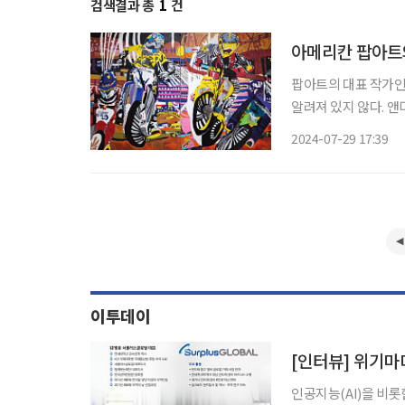
검색결과 총
1
건
아메리칸 팝아트와
팝아트의 대표 작가인
알려져 있지 않다. 앤
메리칸 팝아트 거장전'
2024-07-29 17:39
장서고 있
이투데이
인공지능(AI)을 비