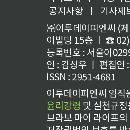
공지사항
ㅣ
기사제
㈜이투데이피엔씨 (제호
이빌딩 15층 ㅣ ☎ 02)
등록번호 : 서울아02992
인 : 김상우 ㅣ 편집인
ISSN : 2951-4681
이투데이피엔씨 임직원
윤리강령
및 실천규정을
브라보 마이 라이프의
저작권법의 보호를 받