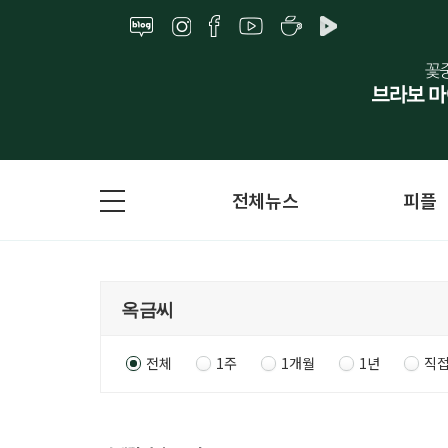
전체뉴스
피플
전체
1주
1개월
1년
직