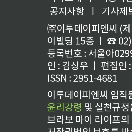
공지사항
ㅣ
기사제
㈜이투데이피엔씨 (제호
이빌딩 15층 ㅣ ☎ 02)
등록번호 : 서울아02992
인 : 김상우 ㅣ 편집인
ISSN : 2951-4681
이투데이피엔씨 임직원
윤리강령
및 실천규정을
브라보 마이 라이프의
저작권법의 보호를 받