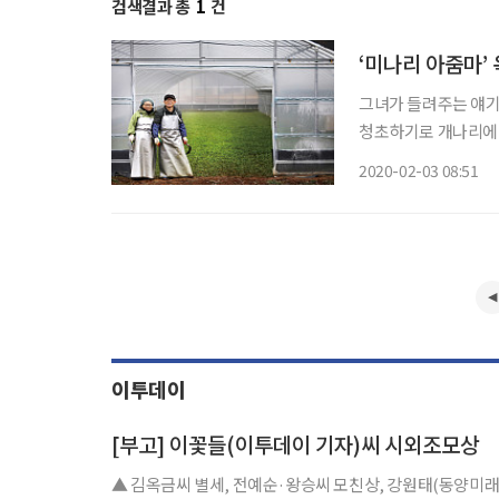
검색결과 총
1
건
‘미나리 아줌마’ 
그녀가 들려주는 얘기의
청초하기로 개나리에 
자신의 정신적 초상으
2020-02-03 08:51
에서 떠났다. 그러나 
이투데이
[부고] 이꽃들(이투데이 기자)씨 시외조모상
▲ 김옥금씨 별세, 전예순·왕승씨 모친상, 강원태(동양미래