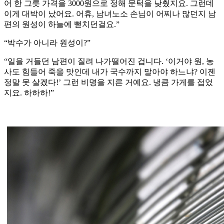
어 한 그릇 가격을 3000원으로 정해 문턱을 낮췄지요. 그런데
이게 대박이 났어요. 어휴, 남녀노소 손님이 어찌나 많던지 남
편의 원성이 하늘에 뻗치던걸요.”
“박수가 아니라 원성이?”
“일을 거들던 남편이 질려 나가떨어진 겁니다. ‘이거야 원, 농
사도 힘들어 죽을 맛인데 내가 국수까지 말아야 하느냐? 이젠
정말 못 살겠다!’ 그런 비명을 지른 거예요. 냉큼 가게를 접었
지요. 하하하!”