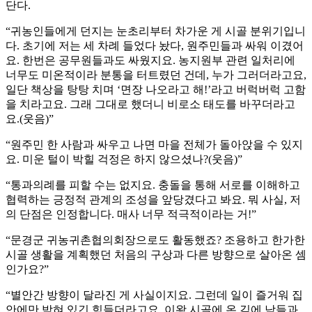
단다.
“귀농인들에게 던지는 눈초리부터 차가운 게 시골 분위기입니
다. 초기에 저는 세 차례 들었다 놨다, 원주민들과 싸워 이겼어
요. 한번은 공무원들과도 싸웠지요. 농지원부 관련 일처리에
너무도 미온적이라 분통을 터트렸던 건데, 누가 그러더라고요,
일단 책상을 탕탕 치며 ‘면장 나오라고 해!’라고 버럭버럭 고함
을 치라고요. 그래 그대로 했더니 비로소 태도를 바꾸더라고
요.(웃음)”
“원주민 한 사람과 싸우고 나면 마을 전체가 돌아앉을 수 있지
요. 미운 털이 박힐 걱정은 하지 않으셨나?(웃음)”
“통과의례를 피할 수는 없지요. 충돌을 통해 서로를 이해하고
협력하는 긍정적 관계의 조성을 앞당겼다고 봐요. 뭐 사실, 저
의 단점은 인정합니다. 매사 너무 적극적이라는 거!”
“문경군 귀농귀촌협의회장으로도 활동했죠? 조용하고 한가한
시골 생활을 계획했던 처음의 구상과 다른 방향으로 살아온 셈
인가요?”
“별안간 방향이 달라진 게 사실이지요. 그런데 일이 즐거워 집
안에만 박혀 있긴 힘들더라고요. 이왕 시골에 온 김에 남들과