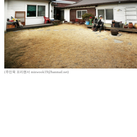
(주민욱 프리랜서 minwook19@hanmail.net)