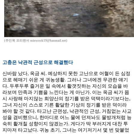
(주민욱 프리랜서 minwook19@hanmail.net)
고충은 낙관적 근성으로 해결했다
신바람 났다, 옥금 씨. 예상하지 못한 고난으로 어혈이 든 심정
으로 헤매기 쉬운 게 귀농생활. 그러나 그녀에겐 무관한 얘기
다. 두루두루 즐거운 일 속에서 활갯짓하는 자신의 모습을 바
라보며 만족과 기쁨을 느낀다는 게 아닌가. 이는 옥금 씨가 몹
시 사랑해 마지않는 희양산의 정기를 받은 덕택이라기보다는,
그녀 자신이 스스로 기른 활달한 기상의 정기를 받은 덕이라
봐야 할 것 같다. 타고난 근면성, 낙관적인 근성, 거침없는 사교
성을 겸비했으니, 한마디로 어느 물에 던져놔도 물방개처럼 능
숙히 활개칠 성향이지 않겠는가. 게다가 딱 부러지게 대찬 투
지마저 타고났다. 귀농 초기, 그녀는 여기저기서 몇 번 맞붙었