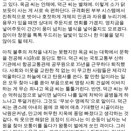
고 있다. 옥금 씨는 안채에, 덕근 씨는 별채에. 이렇게 소가 닭
보듯이 사는 게 서로 속 편하단다. 규격화된 부부 시스템에서
진취적으로 벗어나 호젓하게 개체의 인권과 자유를 누리기에.
용무가 있을 때면 상대의 주둔지로 면회를 가겠지. 영치금을
넣어주듯이 간간이 풍미 넘치는 별식을 넣어줄지도 모르겠다.
잠이야 창문을 톡톡 두드리는 달빛이 있으니 한 이불을 덮지
않아도 될 테지.
아직 불후의 저작을 내지는 못했지만 옥금 씨는 대학에서 문학
을 전공해 시(詩)로 등단도 했다. 덕근 씨는 국토교통부 산하
기관에서 항공교통관제 공무원으로 35년을 근무하다 퇴직했
다. 사회와 이웃을 교란한 적 없는 이 무고한 사람들은 제각각
억울하다고 하늘에 대고 탄원서를 쓴다. 할 만한 일이라는 일
은 모두 찾아 나를 쏟아 부음으로써 명랑 사회 건설에 이바지
하는 게 무슨 죄냐고 옥금 씨는 툴툴거린다. 반면, 덕근 씨는 무
슨 억하심정으로 날이면 날마다 나를 일에 처박아 골병들게 하
느냐고 투덜거린다. 그것도 ‘무보수 명예직’으로 말이다. 덕근
씨는 괜스레 아내의 꾐에 코 꿰여 애초 기대했던 시골이라는
낙원은커녕, 만고에 허무한 지옥에 풍덩 빠졌다고 생각하는 것
같다. 씩 웃으면 해맑은 표정이 드러나는 이 순둥이 남자는 낙
원을 찾아 모퉁이를 돌다가 왕퉁이 벌에게 쏘인 격이다. 그러