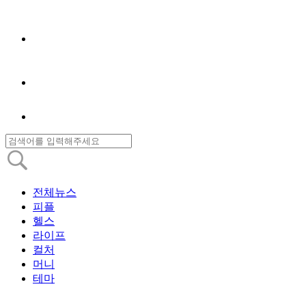
전체뉴스
피플
헬스
라이프
컬처
머니
테마