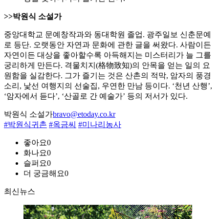
>>박원식 소설가
중앙대학교 문예창작과와 동대학원 졸업. 광주일보 신춘문예
로 등단. 오랫동안 자연과 문화에 관한 글을 써왔다. 사람이든
자연이든 대상을 좋아할수록 아득해지는 미스터리가 늘 그를
궁리하게 만든다. 격물치지(格物致知)의 안목을 얻는 일의 요
원함을 실감한다. 그가 즐기는 것은 산촌의 적막, 암자의 풍경
소리, 낯선 여행지의 선술집, 우연한 만남 등이다. ‘천년 산행’,
‘암자에서 듣다’, ‘산골로 간 예술가’ 등의 저서가 있다.
박원식 소설가
bravo@etoday.co.kr
#박원식귀촌
#옥금씨
#미나리농사
좋아요
0
화나요
0
슬퍼요
0
더 궁금해요
0
최신뉴스