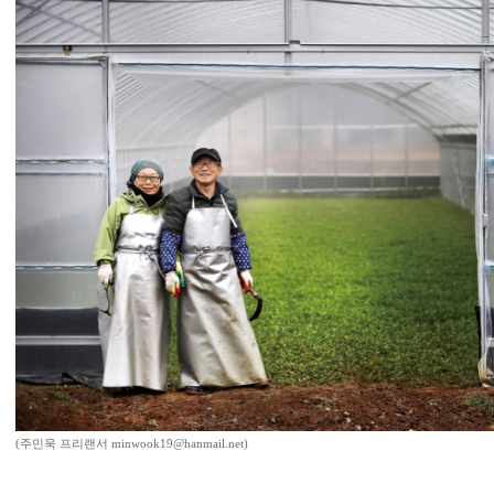
(주민욱 프리랜서 minwook19@hanmail.net)