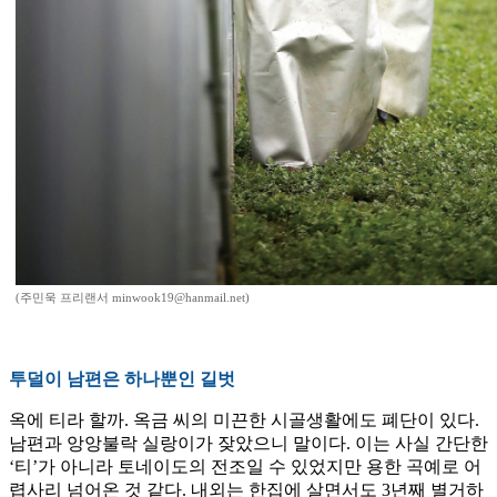
(주민욱 프리랜서 minwook19@hanmail.net)
투덜이 남편은 하나뿐인 길벗
옥에 티라 할까. 옥금 씨의 미끈한 시골생활에도 폐단이 있다.
남편과 앙앙불락 실랑이가 잦았으니 말이다. 이는 사실 간단한
‘티’가 아니라 토네이도의 전조일 수 있었지만 용한 곡예로 어
렵사리 넘어온 것 같다. 내외는 한집에 살면서도 3년째 별거하