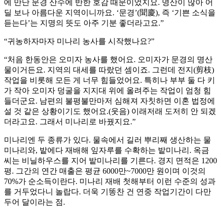
에 만난 문경 산수에 반한 호감 때문이었지요. 명산이 많아 어
딜 보나 아름다운 지역이니까요. ‘문경’(聞慶), 즉 ‘기쁜 소식을
듣는다’는 지명의 뜻도 아주 기분 좋더라고요.”
“귀농하자마자 미나리 농사를 시작했나요?”
“처음 한동안은 오미자 농사를 했어요. 오미자가 문경의 명산
물이거든요. 지역의 대세를 따랐던 셈이죠. 그런데 전지(剪枝)
작업을 비롯해 모든 게 너무 힘들었어요. 특히나 부부 둘 다 키
가 작아 오미자 덩굴을 지지대 위에 올려주는 작업이 엄청 힘
들더군요. 남편의 불평불만마저 심해져 자칫하면 이혼 법정에
설 것 같은 상황이기도 했어요.(웃음) 이래저래 도저히 안 되겠
더라고요. 그래서 미나리로 바꿨지요.”
미나리엔 두 종류가 있다. 물속에서 길러 뿌리째 생산하는 물
미나리와, 밭에다 재배해 잎자루를 수확하는 밭미나리. 옥금
씨는 비닐하우스를 지어 밭미나리를 기른다. 경지 면적은 1200
평. 그간의 연간 매출은 평균 6000만~7000만 원이며 이것의
70%가 순소득이란다. 미나리 재배 첫해부터 이런 수준의 성과
를 거두었다니 놀랍다. 더욱 기똥찬 건 연중 작업기간이 다만
두어 달이라는 점.