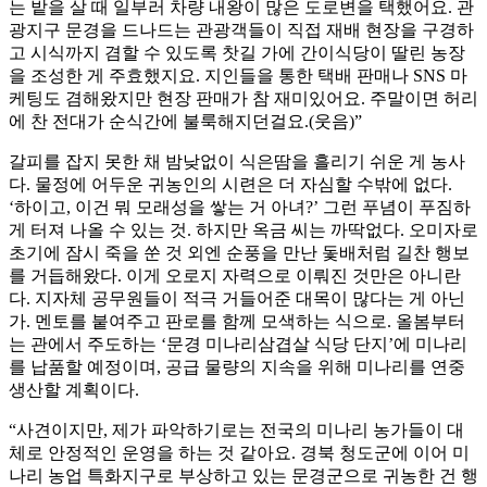
는 밭을 살 때 일부러 차량 내왕이 많은 도로변을 택했어요. 관
광지구 문경을 드나드는 관광객들이 직접 재배 현장을 구경하
고 시식까지 겸할 수 있도록 찻길 가에 간이식당이 딸린 농장
을 조성한 게 주효했지요. 지인들을 통한 택배 판매나 SNS 마
케팅도 겸해왔지만 현장 판매가 참 재미있어요. 주말이면 허리
에 찬 전대가 순식간에 불룩해지던걸요.(웃음)”
갈피를 잡지 못한 채 밤낮없이 식은땀을 흘리기 쉬운 게 농사
다. 물정에 어두운 귀농인의 시련은 더 자심할 수밖에 없다.
‘하이고, 이건 뭐 모래성을 쌓는 거 아녀?’ 그런 푸념이 푸짐하
게 터져 나올 수 있는 것. 하지만 옥금 씨는 까딱없다. 오미자로
초기에 잠시 죽을 쑨 것 외엔 순풍을 만난 돛배처럼 길찬 행보
를 거듭해왔다. 이게 오로지 자력으로 이뤄진 것만은 아니란
다. 지자체 공무원들이 적극 거들어준 대목이 많다는 게 아닌
가. 멘토를 붙여주고 판로를 함께 모색하는 식으로. 올봄부터
는 관에서 주도하는 ‘문경 미나리삼겹살 식당 단지’에 미나리
를 납품할 예정이며, 공급 물량의 지속을 위해 미나리를 연중
생산할 계획이다.
“사견이지만, 제가 파악하기로는 전국의 미나리 농가들이 대
체로 안정적인 운영을 하는 것 같아요. 경북 청도군에 이어 미
나리 농업 특화지구로 부상하고 있는 문경군으로 귀농한 건 행