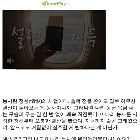
농사란 정한(情恨)의 사업이다. 흠뻑 정을 쏟아도 일쑤 허무한
결산이 돌아오는 게 농사이니까. 그러나 미나리 농군 옥금 씨
는 구슬피 우는 일 한 번 없이 쾌속 직진했다. 미나리 농사를 시
작한 첫해부터 오붓한 결산을 봤으며, 지금까지 줄곧 그래왔으
며, 앞으로도 거침없이 질주할 게 빤하다는 게 아닌가.
‘뭐시라? 그럼 나도 미나리 농사에 뛰어들어볼까나!’ 이렇게