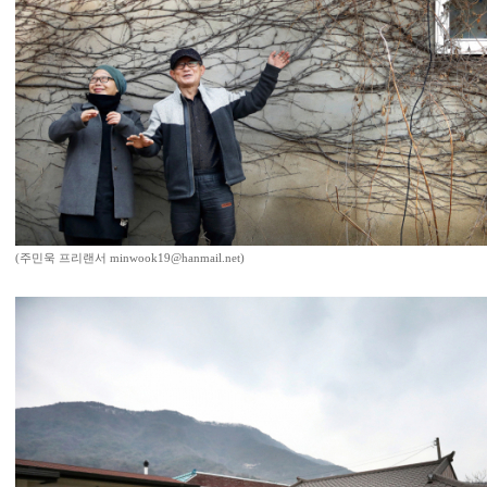
(주민욱 프리랜서 minwook19@hanmail.net)