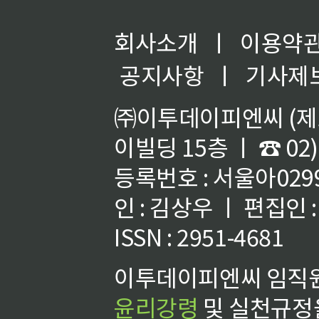
회사소개
ㅣ
이용약
공지사항
ㅣ
기사제
㈜이투데이피엔씨 (제호
이빌딩 15층 ㅣ ☎ 02)
등록번호 : 서울아02992
인 : 김상우 ㅣ 편집인
ISSN : 2951-4681
이투데이피엔씨 임직원
윤리강령
및 실천규정을