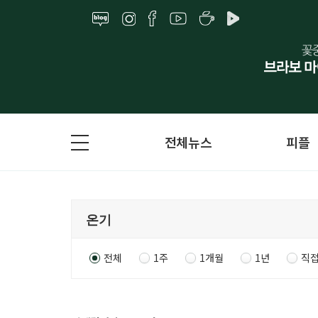
전체뉴스
피플
전체
1주
1개월
1년
직