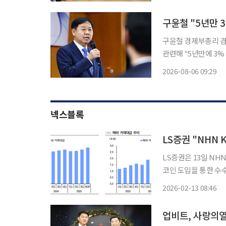
청을 방문해 부이응옥
구윤철 "5년만 
구윤철 경제부총리 겸
관련해 "5년만에 3% 성
날 정부서울청사에서 
2026-08-06 09:29
상수지 흑자가 497억
넥스블록
LS증권은 13일 NH
코인 도입을 통한 수
'매수'로 유지하고 목표 주가를 2
2026-02-13 08:46
KCP의 4분기 거래대