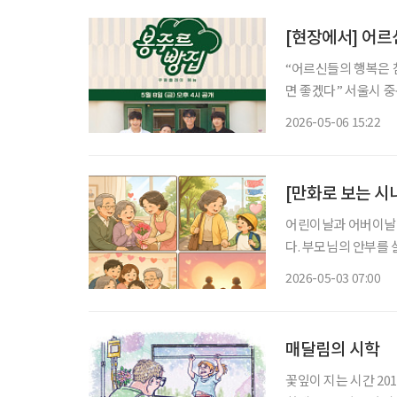
[현장에서] 어르
“어르신들의 행복은 
면 좋겠다” 서울시 중구 ‘커뮤니티하우스 마실’에서 쿠팡플레이 새 예능 프로그램 ‘봉주르빵
집’ 제작발표회가 진행
2026-05-06 15:22
참석했다. ‘
[만화로 보는 시
어린이날과 어버이날이
다. 부모님의 안부를
대를 잇는 다리처럼, 시니어의
2026-05-03 07:00
많아졌지만, 그만큼 
매달림의 시학
꽃잎이 지는 시간 2018년 겨울, 어머니는 인후암 말기 진단을 받으셨다. 의사 선생님은 차분