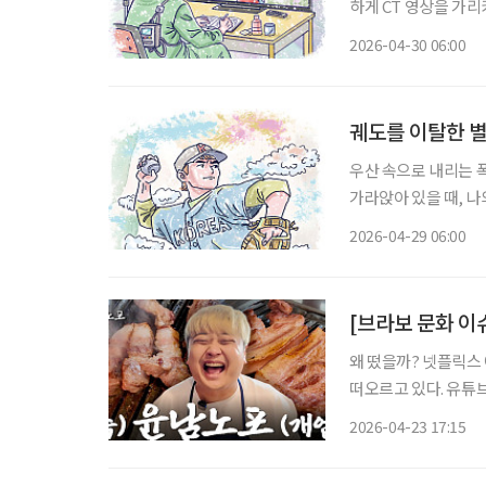
하게 CT 영상을 가
은 차갑게 식어가고 있었
2026-04-30 06:00
임 없이 휴직계를 제출
궤도를 이탈한 별
우산 속으로 내리는 폭포, 침묵하는 신들의
가라앉아 있을 때, 나
은 납덩이를 매단 듯 무겁
2026-04-29 06:00
스치는 것은 어제 미처
[브라보 문화 이
왜 떴을까? 넷플릭스
떠오르고 있다. 유튜
는 중이다. 유튜브 채널
2026-04-23 17:15
각 돌파했다. 무엇보