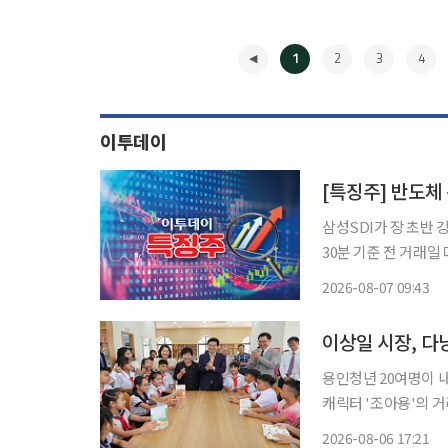
1
2
3
4
이투데이
[특징주] 반도체 
삼성SDI가 장 초반 강세를 보이고 있다. 7일 한
30분 기준 전 거래일 대비 7.
전날 코스피 지수 급락
2026-08-07 09:43
◀
이상일 시장, 다
용인청년 20여명이 
캐릭터 '조아용'의 
접 텄다. 6일 이투데이 취재를 종합하면 이 시장은 이날 오전 현지시간 베트남 다낭시 꽝푸구
2026-08-06 17:21