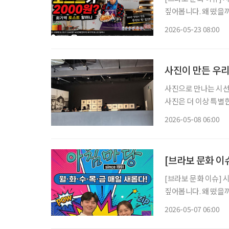
짚어봅니다. 왜 떴을까? 요즘 유튜브를 보면 한국의 스트리트푸드(길거리 음식)를 조명한 콘
텐츠를 어렵지 않게 찾
2026-05-23 08:00
이를 내어주는 할머니
사진이 만든 우리
사진으로 만나는 시선 전시장에 들어서는 순간, 익숙한 이미지들이 낯선 질문으로 돌아온
사진은 더 이상 특별한
억을 저장하며, 삶의 
2026-05-08 06:00
면, 지금은 하루에도 
[브라보 문화 이
[브라보 문화 이슈] 
짚어봅니다. 왜 떴을까? KBS 1TV 아침마당이 방송 35주년을 맞아 변화를 택했다. 변화하는
방송 환경과 시청층의 
2026-05-07 06:00
미지를 벗어나겠다는 