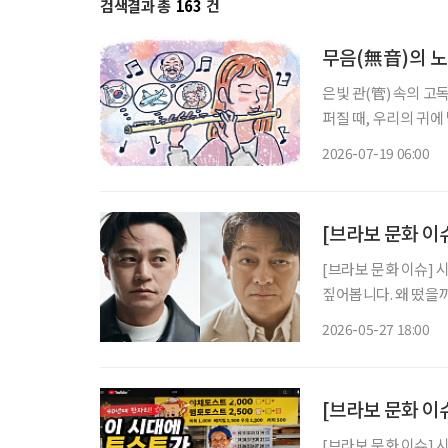
검색결과 총
163
건
무음(無音)의 
은빛 관(管) 속의 고
퍼질 때, 우리의 귀
따라붙는 것을 말한다.
2026-07-19 06:00
이를 부드럽게 감싸안
[브라보 문화 이슈
[브라보 문화 이슈] 
짚어봅니다. 왜 떴을까? 최근 공연계에서는 묘한 장면이 펼쳐지고 있다. 러시아 극작가 안톤
체호프의 대표 희곡 ‘
2026-05-27 18:00
성 주연의 ‘바냐 삼촌
[브라보 문화 이
[브라보 문화 이슈] 