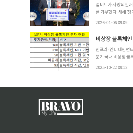
업비트가 사랑의열매 
를 기부했다. 새해 첫 
산 거래소 업비트를 
2026-01-06 09:09
인 ‘희망2026나눔캠페
비상장 블록체인 
인프라·엔터테인먼트·
분기 국내 비상장 블록
편중됐던 투자 흐름이
2025-10-22 09:12
벤처캐피탈(VC) 투자